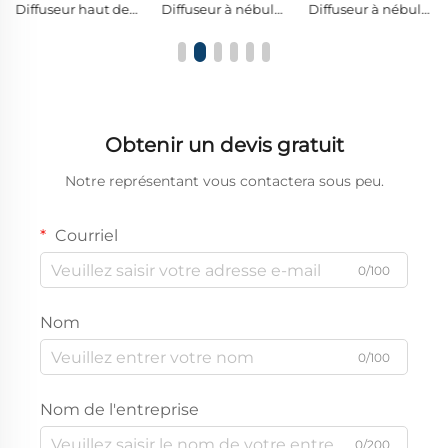
Diffuseur haut de gamme sans eau en verre et bois massif avec fonction Bluetooth pour la musique
Diffuseur à nébulisation sans eau pour bois et verre, diffuseur d'huiles essentielles professionnel avec buse anti-fuite et LED à 7 couleurs
Diffuseur à nébulisation sans eau en verre borosilicaté et bois massif naturel, avec bouton de commande métallique, diffuseur d’huiles essentielles pures à brume froide pour l’aromathérapie
Obtenir un devis gratuit
Notre représentant vous contactera sous peu.
Courriel
0/100
Nom
0/100
Nom de l'entreprise
0/200