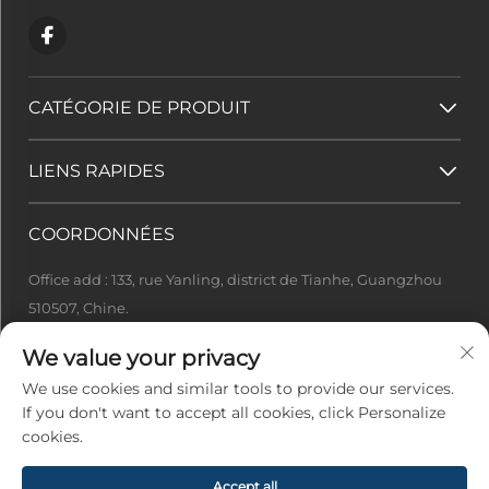
CATÉGORIE DE PRODUIT
LIENS RAPIDES
COORDONNÉES
Office add : 133, rue Yanling, district de Tianhe, Guangzhou
510507, Chine.
[email protected]
We value your privacy
+86-13922415049
We use cookies and similar tools to provide our services.
If you don't want to accept all cookies, click Personalize
cookies.
Droits d'auteur © 2026 Guangzhou Ideal Tech Co., Ltd. Tous
droits réservés -
Politique de confidentialité
Accept all