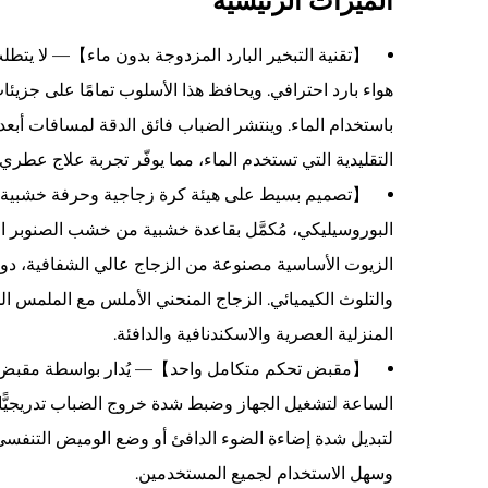
الميزات الرئيسية
【تقنية التبخير البارد المزدوجة بدون ماء】— لا يتطلب ال
هواء بارد احترافي. ويحافظ هذا الأسلوب تمامًا على جزيئا
باستخدام الماء. وينتشر الضباب فائق الدقة لمسافات أبعد 
التقليدية التي تستخدم الماء، مما يوفّر تجربة علاج عطري
【تصميم بسيط على هيئة كرة زجاجية وحرفة خشبية 
البوروسيليكي، مُكمَّل بقاعدة خشبية من خشب الصنوبر ا
الزيوت الأساسية مصنوعة من الزجاج عالي الشفافية، دون 
والتلوث الكيميائي. الزجاج المنحني الأملس مع الملمس الخش
المنزلية العصرية والاسكندنافية والدافئة.
【مقبض تحكم متكامل واحد】— يُدار بواسطة مقبض مع
الساعة لتشغيل الجهاز وضبط شدة خروج الضباب تدريجيًّا
لتبديل شدة إضاءة الضوء الدافئ أو وضع الوميض التنفسي أو إ
وسهل الاستخدام لجميع المستخدمين.