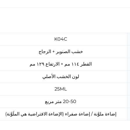
K04C
خشب الصنوبر + الزجاج
القطر ١١٤ مم × الارتفاع ١٢٩ مم
لون الخشب الأصلي
25ML
20-50 متر مربع
إضاءة ملوَّنة / إضاءة صفراء (الإضاءة الافتراضية هي الملَوَّنة)