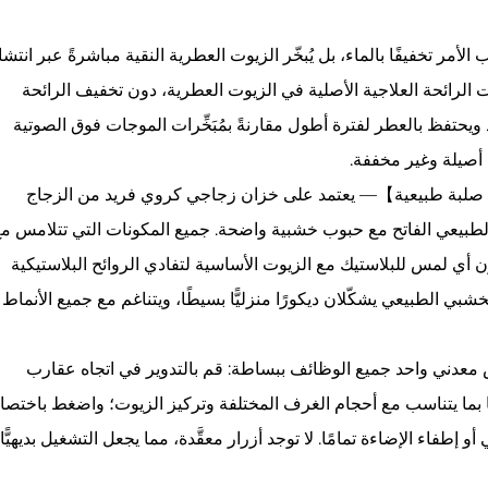
أمر تخفيفًا بالماء، بل يُبخّر الزيوت العطرية النقية مباشرةً عبر انتشا
ت الرائحة العلاجية الأصلية في الزيوت العطرية، دون تخفيف الرائحة
ويحتفظ بالعطر لفترة أطول مقارنةً بمُبَخِّرات الموجات فوق الصوتية
 أصيلة وغير مخففة.
صلبة طبيعية】— يعتمد على خزان زجاجي كروي فريد من الزجاج
لطبيعي الفاتح مع حبوب خشبية واضحة. جميع المكونات التي تتلامس م
أي لمس للبلاستيك مع الزيوت الأساسية لتفادي الروائح البلاستيكية
بي الطبيعي يشكّلان ديكورًا منزليًّا بسيطًا، ويتناغم مع جميع الأنماط
دني واحد جميع الوظائف ببساطة: قم بالتدوير في اتجاه عقارب
 بما يتناسب مع أحجام الغرف المختلفة وتركيز الزيوت؛ واضغط باختصا
طفاء الإضاءة تمامًا. لا توجد أزرار معقَّدة، مما يجعل التشغيل بديهيًّا