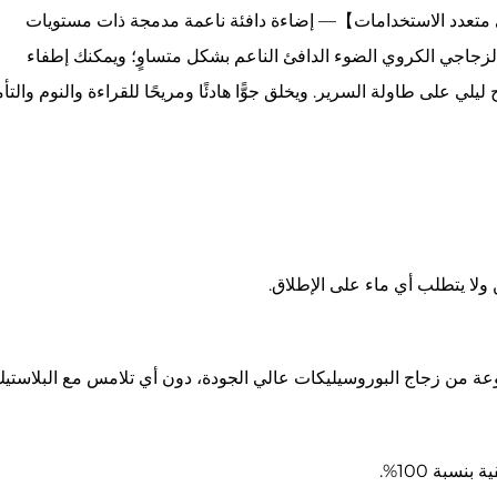
ليلي زيني متعدد الاستخدامات】— إضاءة دافئة ناعمة مدمجة ذات مستويات
لزجاجي الكروي الضوء الدافئ الناعم بشكل متساوٍ؛ ويمكنك إطفاء
على طاولة السرير. ويخلق جوًّا هادئًا ومريحًا للقراءة والنوم والتأ
ولا يتطلب أي ماء على الإطلاق.
نوعة من زجاج البوروسيليكات عالي الجودة، دون أي تلامس مع البلاستيك
سبة 100%.