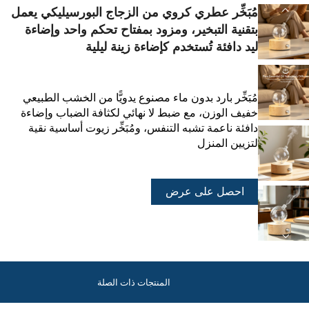
مُبَخِّر عطري كروي من الزجاج البورسيليكي يعمل
بتقنية التبخير، ومزود بمفتاح تحكم واحد وإضاءة
ليد دافئة تُستخدم كإضاءة زينة ليلية
مُبَخِّر بارد بدون ماء مصنوع يدويًّا من الخشب الطبيعي
خفيف الوزن، مع ضبط لا نهائي لكثافة الضباب وإضاءة
دافئة ناعمة تشبه التنفس، ومُبَخِّر زيوت أساسية نقية
لتزيين المنزل
احصل على عرض
أسعار
المنتجات ذات الصلة