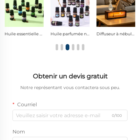
Huile essentielle pure issue d’extrait végétal, parfum de luxe longue tenue offert comme cadeau de détente et de soin personnel
Huile parfumée naturelle de luxe à base de plantes, huile essentielle premium pour la décoration intérieure et une ambiance de style hôtelier
Diffuseur à nébulisation sans eau en bois rétro carbonisé avec paysage lumineux de champ pétrolier, diffuseur d'arômes en verre borosilicaté torsadé
Obtenir un devis gratuit
Notre représentant vous contactera sous peu.
Courriel
0/100
Nom