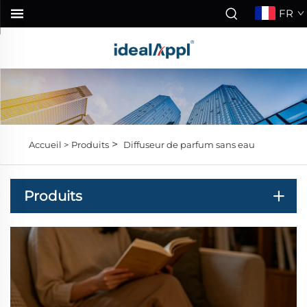
FR
>
Accueil >
Produits
Diffuseur de parfum sans eau
Produits