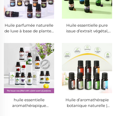
Huile parfumée naturelle
Huile essentielle pure
de luxe à base de plantes,
issue d’extrait végétal,
huile essentielle premium
parfum de luxe longue
pour la décoration
tenue offert comme
intérieure et une
cadeau de détente et de
ambiance de style
soin personnel
hôtelier
huile essentielle
Huile d’aromathérapie
aromathérapique
botanique naturelle |
naturelle de 30 ml pour
Parfum végétal pur pour