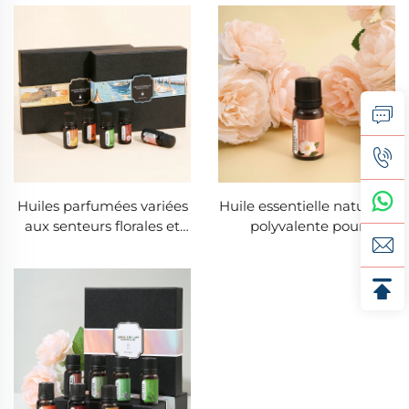
diffuseur et voiture
rafraîchir l’espace et
apaiser l’esprit
Huiles parfumées variées
Huile essentielle naturelle
aux senteurs florales et
polyvalente pour
fraîches, purifiantes pour
l’aromathérapie à
l’air et apaisantes pour
domicile, désodorisant
réduire le stress dans
pour voiture et créations
chaque pièce de votre vie
artisanales parfumées
faites maison