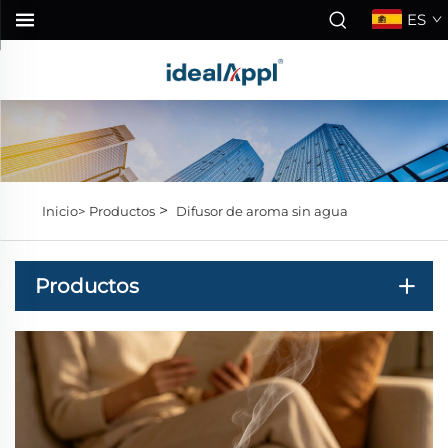
ES
>
Inicio>
Productos
Difusor de aroma sin agua
Productos