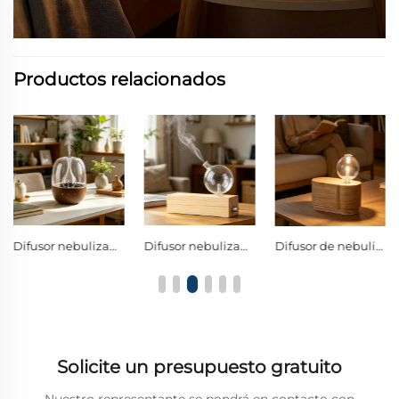
Productos relacionados
Difusor nebulizador sin agua para madera y vidrio, difusor comercial de aceites esenciales con boquilla antifugas y LED de 7 colores
Difusor nebulizador sin agua fabricado en madera maciza natural y vidrio de borosilicato, con perilla de control metálica; difusor de aromaterapia en frío para aceites esenciales puros
Difusor de nebulización en frío de doble fluido sin agua, con capas curvadas de madera maciza sin contacto con plástico, difusor esférico de aroma para aceites esenciales puros de vidrio de borosilicato
Solicite un presupuesto gratuito