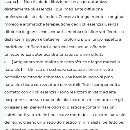
acqua】 – Non richiede diluizione con acqua: atomizza
direttamente oli essenziali puri mediante diffusione
professionale ad aria fredda. Conserva integralmente le originali
molecole aromatiche terapeutiche degli oli essenziali, senza
diluire la fragranza con acqua. La nebbia ultrafine si diffonde su
distanze maggiori e trattiene il profumo più a lungo rispetto ai
tradizionali diffusori ad ultrasuoni con acqua, offrendo
un’esperienza autentica di aromaterapia non diluita.
【Artigianato minimalista in vetro sferico e legno massello
naturale】 – Utilizza un esclusivo serbatoio sferico in vetro
borosilicato rotondo abbinato a una base in legno di pino
naturale chiaro con venature ben visibili. Tutti i componenti a
contatto con gli oli essenziali sono realizzati in vetro ad alta
trasparenza; nessun materiale plastico entra in contatto con gli
oli essenziali, per evitare odori di plastica e contaminazioni
chimiche. Il vetro dalle linee curve morbide e la texture naturale
del legno creano un arredo domestico minimalista, perfetto per
qualsiasi stile moderno, scandinavo o accogliente.