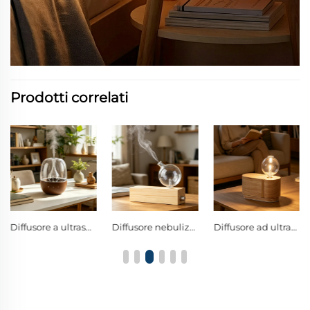
Prodotti correlati
Diffusore a ultrasuoni per legno e vetro senza acqua, diffusore professionale per oli essenziali con ugello antigoccia e LED a 7 colori
Diffusore nebulizzante senza acqua in vetro borosilicato e legno massello naturale, con manopola metallica di controllo, diffusore a freddo per oli essenziali puri
Diffusore ad ultrasuoni a doppio flusso freddo senza acqua, con strati curvi in legno massello privi di contatto con plastica, diffusore sferico per oli essenziali puri in vetro borosilicato E-glass