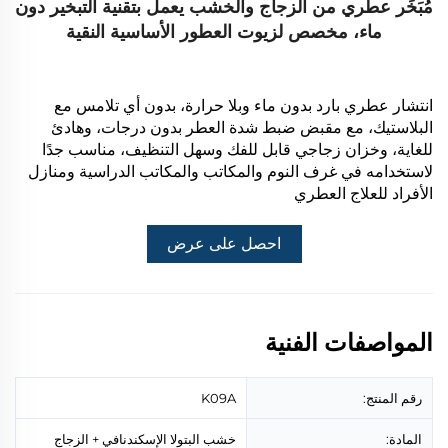
مُبَخِّر عطري من الزجاج والخشب يعمل بتقنية التبخير دون
ماء، مخصص لزيوت العطور الأساسية النقية
انتشار عطري بارد بدون ماء وبلا حرارة، بدون أي تلامس مع
البلاستيك، مع مقبض ضبط شدة العطر بدون درجات، وهادئ
للغاية، وخزان زجاجي قابل للفك وسهل التنظيف، مناسب جدًا
لاستخدامه في غرف النوم والمكاتب والمكاتب الدراسية ومنازل
الأفراد للعلاج العطري
احصل على عرض
أسعار
المواصفات الفنية
رقم المنتج:
K09A
المادة:
خشب البتولا الإسكندنافي + الزجاج