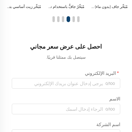
مُبَخِّر جاف (بدون ماء) مصنوع من خشب صلب طبيعي وزيجاج بوروسيليكات، ومزود بمقبض تحكم معدني، ومُخصَّص للزيوت الأساسية النقية لإنتاج ضباب بارد في العلاج العطري
مُبَخِّرٌ جافٌّ باستخدام تقنية التبخير بالتنقيط بدون ماء مصنوع من الخشب الصلب والزجاج النفّاث اليدوي، مع تحكم بمقابض واحدة ومصباح ليلي LED دافئ
مُبَخِّر زيت أساسي بتصميم كروي من الزجاج باستخدام تقنية التبخير البارد بدون ماء، مصنوع من الخشب الصلب
احصل على عرض سعر مجاني
سيتصل بك ممثلنا قريبًا.
البريد الإلكتروني
0/100
الاسم
0/100
اسم الشركة