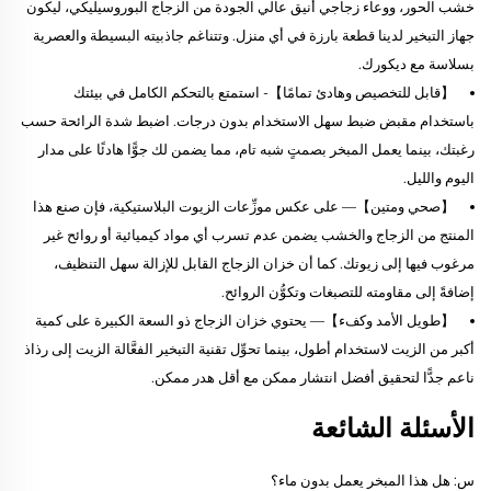
خشب الحور، ووعاء زجاجي أنيق عالي الجودة من الزجاج البوروسيليكي، ليكون
جهاز التبخير لدينا قطعة بارزة في أي منزل. وتتناغم جاذبيته البسيطة والعصرية
بسلاسة مع ديكورك.
【قابل للتخصيص وهادئ تمامًا】- استمتع بالتحكم الكامل في بيئتك
باستخدام مقبض ضبط سهل الاستخدام بدون درجات. اضبط شدة الرائحة حسب
رغبتك، بينما يعمل المبخر بصمتٍ شبه تام، مما يضمن لك جوًّا هادئًا على مدار
اليوم والليل.
【صحي ومتين】— على عكس موزِّعات الزيوت البلاستيكية، فإن صنع هذا
المنتج من الزجاج والخشب يضمن عدم تسرب أي مواد كيميائية أو روائح غير
مرغوب فيها إلى زيوتك. كما أن خزان الزجاج القابل للإزالة سهل التنظيف،
إضافةً إلى مقاومته للتصبغات وتكوُّن الروائح.
【طويل الأمد وكفء】— يحتوي خزان الزجاج ذو السعة الكبيرة على كمية
أكبر من الزيت لاستخدام أطول، بينما تحوِّل تقنية التبخير الفعَّالة الزيت إلى رذاذ
ناعم جدًّا لتحقيق أفضل انتشار ممكن مع أقل هدر ممكن.
الأسئلة الشائعة
س: هل هذا المبخر يعمل بدون ماء؟