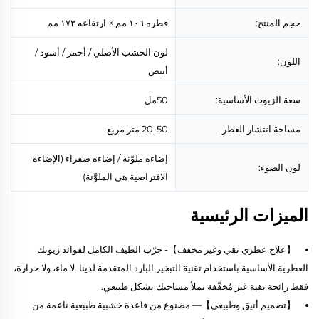
حجم المنتج:
قطره ١٠٦ مم × ارتفاعه ١٧٣ مم
لون الخشب الأصلي / أحمر / أسود /
اللون:
أبيض
سعة الزيوت الأساسية:
50مل
مساحة انتشار العطر
20-50 متر مربع
إضاءة ملوَّنة / إضاءة صفراء (الإضاءة
لون الضوء:
الافتراضية هي الملَوَّنة)
الميزات الرئيسية
【علاج عطري نقي وغير مخفف】- جرّب الطيف الكامل لفوائد زيوتك
العطرية الأساسية باستخدام تقنية التبخير البارد المتقدمة لدينا. لا ماء، ولا حرارة،
فقط رائحة نقية غير مُخفَّفة تملأ مساحتك بشكل طبيعي.
【تصميم أنيق وطبيعي】— مصنوع من قاعدة خشبية طبيعية ناعمة من