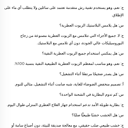
ج: نعم، وهو يستخدم تقنية رش متقدمة تعتمد على سائلين ولا يتطلب أي ماء على
الإطلاق.
س: هل يلامس البلاستيك الزيوت العطرية؟
ج: لا. جميع الأجزاء التي تتلامس مع الزيوت العطرية مصنوعة من زجاج
البوروسيليكات عالي الجودة، دون أي تلامس مع البلاستيك.
س: هل يمكنني استخدام جميع الزيوت العطرية النقية؟
ج: نعم، وهو مناسب لمعظم الزيوت العطرية الطبيعية النقية بنسبة 100%.
س: هل يصدر ضجيجًا مرتفعًا أثناء التشغيل؟
أ: تصميم منخفض الضوضاء للغاية، شبه صامت أثناء التشغيل، مثالي للنوم.
س: كم تدوم البطارية في الشحنة الواحدة؟
ج: بطارية طويلة الأمد تدعم استخدام جهاز العلاج العطري المنزلي طوال اليوم.
س: هل الخشب خشبًا طبيعيًّا صلبًا؟
ج: خشب طبيعي صلب حقيقي، مع معالجة صديقة للبيئة، دون أصباغ سامة أو