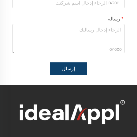
0/200
رسالة
0/1000
إرسال