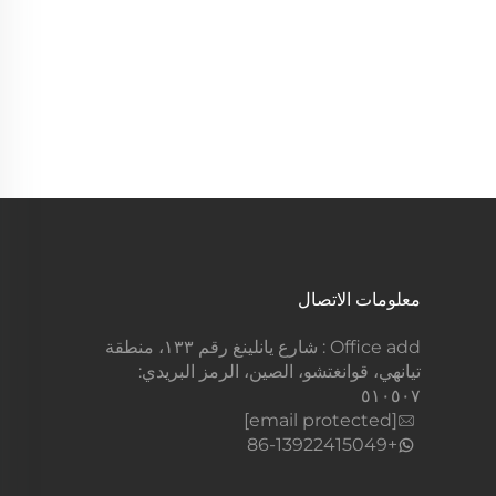
معلومات الاتصال
Office add : شارع يانلينغ رقم ١٣٣، منطقة
تيانهي، قوانغتشو، الصين، الرمز البريدي:
٥١٠٥٠٧
[email protected]
+86-13922415049