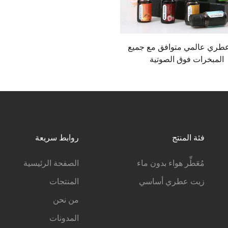
طري عالمي متوافق مع جميع
المبخرات فوق الصوتية
فئة المنتج
روابط سريعة
مُعَطِّر هواء بدون ماء
الصفحة الرئيسية
زيت عطري أساسي
المنتجات
من نحن
المدونات