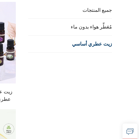
جميع المنتجات
مُعَطِّر هواء بدون ماء
زيت عطري أساسي
زيت عط
عطري 
ولخل