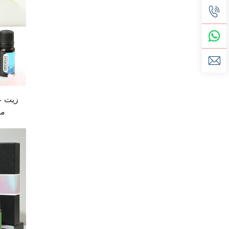
زيت ع
مس