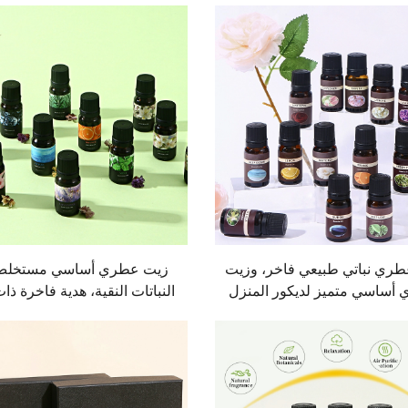
ري نباتي طبيعي فاخر، وزيت
زيت عطري أساسي مستخلص
أساسي متميز لديكور المنزل
النباتات النقية، هدية فاخرة ذ
ق أجواء تشبه أجواء الفنادق
طويل الأمد للاسترخاء والعناية