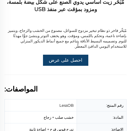
مُبَخِّر زيت أساسي يدوي الصنع على شكل بيضة بلمسة،
ومزود بمؤقت عبر منفذ USB
مُبَخِّر فاخر ذو نظام تبخير مزدوج للسوائل، مصنوع من الخشب والزجاج، ويتميز
بإضاءة ناعمة، وتحكم باللمس، ومؤقت. وهو يخفف التوتر وينشئ جوًّا مهدئًا
للنوم. وتصميمه البسيط الأناقة يتناغم مع جميع أنماط الديكور المنزلي
للاستخدام اليومي الدافئ المعطَّر.
احصل على عرض
أسعار
المواصفات:
رقم المنتج:
LessOB
المادة:
خشب صلب + زجاج
الإضاءة:
تدرج قوس قزح + إضاءة ثابتة