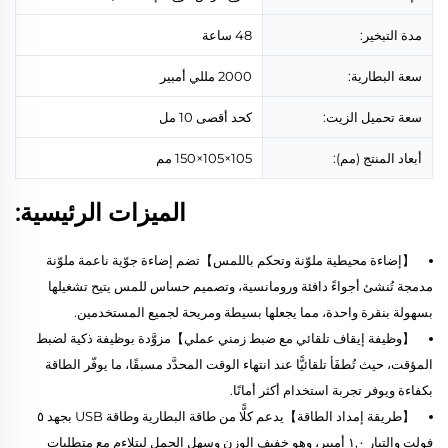
مدة التبخير:
48 ساعة
سعة البطارية:
2000 مللي أمبير
سعة تحميل الزيت:
كحد أقصى 10 مل
أبعاد المنتج (مم):
105×105×150 مم
الميزات الرئيسية:
【إضاءة محيطية ملوّنة وتحكم باللمس】تضم إضاءة جوّية ناعمة ملوّنة
مدمجة تُنشئ أجواءً دافئة ورومانسية، وتصميم حساس للمس يتيح تشغيلها
بسهولة بنقرة واحدة، مما يجعلها بسيطة ومريحة لجميع المستخدمين.
【وظيفة إيقاف تلقائي مع ضبط زمني عملي】مزوَّدة بوظيفة ذكية لضبط
المؤقت، حيث تُطفَأ تلقائيًّا عند انتهاء الوقت المحدَّد مسبقًا، ما يوفّر الطاقة
بكفاءة ويوفر تجربة استخدام أكثر أمانًا.
【طريقة إمداد الطاقة】يدعم كلًّا من طاقة البطارية وطاقة USB بجهد ٥
فولت والتيار ١,٠ أمبير، وهو خفيف الوزن وسهل الحمل ليتلاءم مع متطلبات