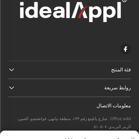
فئة المنتج
روابط سريعة
معلومات الاتصال
Office add : شارع يانلينغ رقم ١٣٣، منطقة تيانهي، قوانغتشو، الصين،
الرمز البريدي: ٥١٠٥٠٧
[email protected]