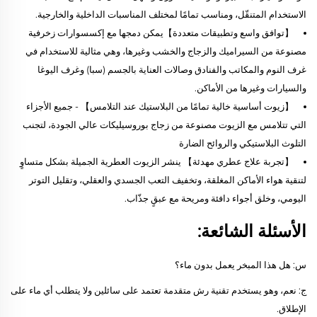
الاستخدام المتنقّل، ومناسب تمامًا لمختلف المناسبات الداخلية والخارجية.
【توافق واسع وتطبيقات متعددة】يمكن دمجها مع إكسسوارات زخرفية
مصنوعة من السيراميك والزجاج والخشب وغيرها، وهي مثالية للاستخدام في
غرف النوم والمكاتب والفنادق وصالات العناية بالجسم (سبا) وغرف اليوغا
والسيارات وغيرها من الأماكن.
【زيوت أساسية خالية تمامًا من البلاستيك عند التلامس】 - جميع الأجزاء
التي تتلامس مع الزيوت مصنوعة من زجاج بوروسيليكات عالي الجودة، لتجنب
التلوث البلاستيكي والروائح الضارة
【تجربة علاج عطري مهدئة】 ينشر الزيوت العطرية الجميلة بشكل متساوٍ
لتنقية هواء الأماكن المغلقة، وتخفيف التعب الجسدي والعقلي، وتقليل التوتر
اليومي، وخلق أجواء دافئة ومريحة مع عبقٍ جذّاب.
الأسئلة الشائعة:
س: هل هذا المبخر يعمل بدون ماء؟
ج: نعم، وهو يستخدم تقنية رش متقدمة تعتمد على سائلين ولا يتطلب أي ماء على
الإطلاق.