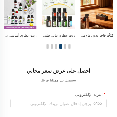
مُبَخِّر فاخر بدون ماء من الخشب الصلب والزجاج، مزود بتقنية البلوتوث لتشغيل الموسيقى
زيت عطري نباتي طبيعي | عطر نقي مستخلص من النباتات لتنقية المساحات وتهدئة العقل
زيت عطري أساسي نباتي طبيعي سعة ٣٠ مل، للاستخدام في المبخرات والسيارات
احصل على عرض سعر مجاني
سيتصل بك ممثلنا قريبًا.
البريد الإلكتروني
0/100