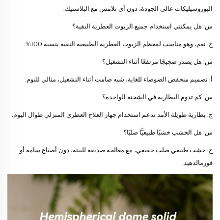
البوروسيليكات عالي الجودة، دون أي تلامس مع البلاستيك.
س: هل يمكنني استخدام جميع الزيوت العطرية النقية؟
ج: نعم، وهو مناسب لمعظم الزيوت العطرية الطبيعية النقية بنسبة 100%.
س: هل يصدر ضجيجًا مرتفعًا أثناء التشغيل؟
أ: تصميم منخفض الضوضاء للغاية، شبه صامت أثناء التشغيل، مثالي للنوم.
س: كم تدوم البطارية في الشحنة الواحدة؟
ج: بطارية طويلة الأمد تدعم استخدام جهاز العلاج العطري المنزلي طوال اليوم.
س: هل الخشب خشبًا طبيعيًّا صلبًا؟
ج: خشب طبيعي صلب حقيقي، مع معالجة صديقة للبيئة، دون أصباغ سامة أو
فورمالدهيد.