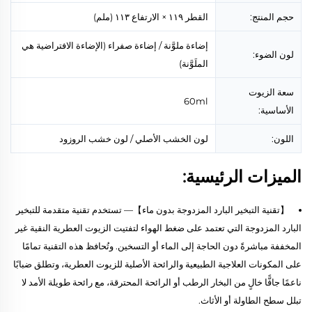
حجم المنتج:
القطر ١١٩ × الارتفاع ١١٣ (ملم)
إضاءة ملوَّنة / إضاءة صفراء (الإضاءة الافتراضية هي
لون الضوء:
الملَوَّنة)
سعة الزيوت
60ml
الأساسية:
اللون:
لون الخشب الأصلي / لون خشب الروزود
الميزات الرئيسية:
【تقنية التبخير البارد المزدوجة بدون ماء】— تستخدم تقنية متقدمة للتبخير
البارد المزدوجة التي تعتمد على ضغط الهواء لتفتيت الزيوت العطرية النقية غير
المخففة مباشرةً دون الحاجة إلى الماء أو التسخين. وتُحافظ هذه التقنية تمامًا
على المكونات العلاجية الطبيعية والرائحة الأصلية للزيوت العطرية، وتطلق ضبابًا
ناعمًا جافًّا خالٍ من البخار الرطب أو الرائحة المحترقة، مع رائحة طويلة الأمد لا
تبلل سطح الطاولة أو الأثاث.