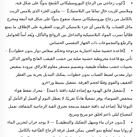
【كوب زجاجي من الزجاج البوروسيليكاتي المُنفخ يدويًّا على شكل قبة،
وملامس للزيت خالٍ تمامًا من البلاستيك】— يتكون الجزء الذي يلامس الزيت
بالكامل من زجاج بوروسيليكاتي سميك منفوخ يدويًّا على شكل قبة أنيقة ومخرج
مائل للضباب. ولا يلامس أي جزء بلاستيكي الزيوت العطرية على الإطلاق، ما يمنع
فعّالياً تسرب المواد البلاستيكية والتداخل بين الروائح والتآكل، ويُعد آمناً للحوامل
والرضّع والمجموعات ذات الجهاز التنفسي الحساس.
【قاعدة خشبية صلبة اختيارية مزدوجة وتحكم بمقاس دوار بدون خطوات】-
تأتي مع قاعدة مخروطية خشبية صلبة من خشب القيقب الفاتح والجوز الداكن
بحبيبات خشب مطفأة طبيعية، وتصميم مستقر مقاوم للانزلاق. مزودة بمقبض
دوار معدني لضبط الضباب بدون خطوات، يمكنك التبديل بحرية بين العطر
الخفيف والقوي وفقًا لحجم الغرفة، تشغيل بسيط ورетرو.
【تشغيل فائق الهدوء مع إضاءة ليلية دافئة ناعمة】- محرك ضغط هواء
منخفض الضوضاء يوفر تشغيلًا هادئًا تقريبًا، لا يعطل النوم أو العمل أو التأمل أو
اليوغا ليلاً. إضاءة ليد دافئة خفيفة مدمجة تخترق القبة الزجاجية الشفافة، تعمل
كمصباح ليلي ناعم لخلق جو مريح ومريح.
【بدون خزان ماء وسهل التفكيك والتنظيف】— لا يوجد خزان لتخزين الماء
أو زوايا ميتة تُشجّع نمو العفن. يمكن فصل غرفة الزجاج القبّاعية بالكامل