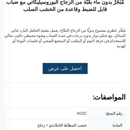
مُبَخِّرٌ بدون ماء بقُبَّة من الزجاج البوروسيليكاتي مع ضباب
قابل للضبط وقاعدة من الخشب الصلب
مُبَخِّر عطري مصنوع يدويًّا من الزجاج النفّاخ، يعمل بتقنية التحليل البارد ثنائي
السائل، مع تحكم دوار بدون درجات في شدة الضباب وضوء محيطي دافئ، مثالي
للاستخدام في غرفة النوم أو المكتب أو المنتجع الصحي أو جلسات اليوجا أو
كهدية
احصل على عرض
أسعار
المواصفات:
رقم المنتج:
K02C
المادة:
خشب المطاط التايلاندي + زجاج