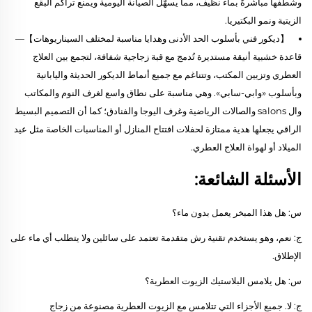
وشطفها مباشرةً بماء نظيف، مما يسهّل الصيانة اليومية ويمنع تراكم البقع
الزيتية ونمو البكتيريا.
【ديكور فني بأسلوب الحد الأدنى وهدايا مناسبة لمختلف السيناريوهات】—
قاعدة خشبية أنيقة مستديرة تُدمج مع قبة زجاجية شفافة، لتجمع بين العلاج
العطري وتزيين المكتب، وتتناغم مع جميع أنماط الديكور الحديثة واليابانية
وبأسلوب «وابي-سابي». وهي مناسبة على نطاق واسع لغرف النوم والمكاتب
وال salons والصالات الرياضية وغرف اليوجا والفنادق؛ كما أن التصميم البسيط
الراقي يجعلها هدية ممتازة لحفلات افتتاح المنازل أو المناسبات الخاصة مثل عيد
الميلاد أو لهواة العلاج العطري.
الأسئلة الشائعة:
س: هل هذا المبخر يعمل بدون ماء؟
ج: نعم، وهو يستخدم تقنية رش متقدمة تعتمد على سائلين ولا يتطلب أي ماء على
الإطلاق.
س: هل يلامس البلاستيك الزيوت العطرية؟
ج: لا. جميع الأجزاء التي تتلامس مع الزيوت العطرية مصنوعة من زجاج