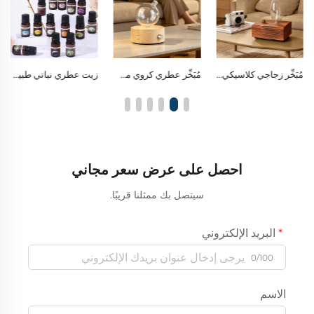
مُبَخِّر عطري كروي من الزجاج البورسيليكي يعمل بتقنية التبخير، ومزود بمفتاح تحكم واحد وإضاءة ليد دافئة تُستخدم كإضاءة زينة ليلية
زيت عطري نباتي طبيعي فاخر، وزيت عطري أساسي متميز لديكور المنزل ولخلق أجواء تشبه أجواء الفنادق
مُبَخِّر زيت أساسي بتصميم كروي من الزجاج باستخدام تقنية التبخير البارد بدون ماء، مصنوع من الخشب الصلب
احصل على عرض سعر مجاني
سيتصل بك ممثلنا قريبًا.
البريد الإلكتروني
0/100
الاسم