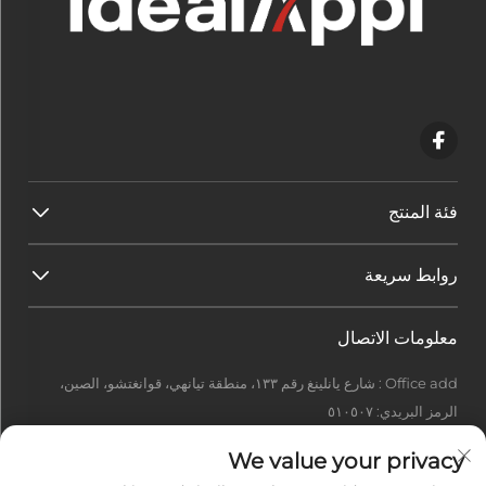
فئة المنتج
روابط سريعة
معلومات الاتصال
Office add : شارع يانلينغ رقم ١٣٣، منطقة تيانهي، قوانغتشو، الصين،
الرمز البريدي: ٥١٠٥٠٧
[email protected]
We value your privacy
+86-13922415049