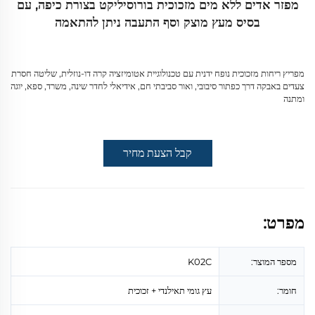
מפזר אדים ללא מים מזכוכית בורוסיליקט בצורת כיפה, עם
בסיס מעץ מוצק וסף התעבה ניתן להתאמה
מפריץ ריחות מזכוכית נופח ידנית עם טכנולוגיית אטומיזציה קרה דו-נוזלית, שליטה חסרת
צעדים באבקה דרך כפתור סיבובי, ואור סביבתי חם, אידיאלי לחדר שינה, משרד, ספא, יוגה
ומתנה
קבל הצעת מחיר
מפרט:
מספר המוצר:
K02C
חומר:
עץ גומי תאילנדי + זכוכית