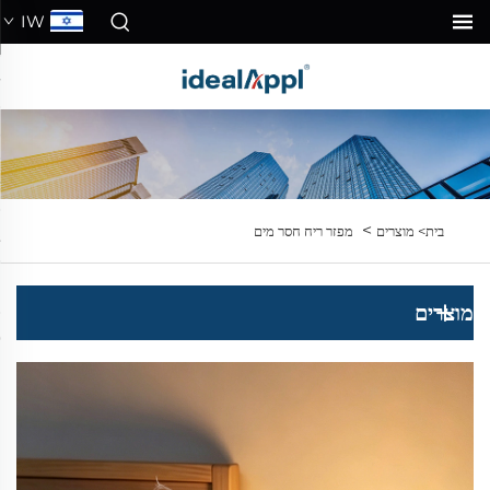
IW
>
בית>
מוצרים
מפזר ריח חסר מים
מוצרים