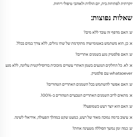
יוקרתית לפתיחת בית, יום הולדת ולאוהבי טיפולי ריחות.
שאלות נפוצות:
ש: האם מדפף זה עובד ללא מים?
א: כן, הוא משתמש באטומיזציה מתקדמת של שתי נוזלים, ללא צורך במים בכלל.
ש: האם פלסטיק נוגע בשמנים אתריים?
א: לא. כל החלקים הנוגעים בשמן האתרי עשויים מזכוכית בורוסיליקטית עליונה, ללא מגע
whatsoever עם פלסטיק.
ש: האם אפשר להשתמש בכל השמנים האתריים הטהורים?
א: מתאים לרוב השמנים האתריים הטבעיים הטהורים ב-100%.
ש: האם הוא יוצר רעש כשמופעל?
א: עיצוב ברמה נמוכה מאוד של רעש, כמעט שקט במהלך הפעולה, אידיאלי לשינה.
ש: כמה זמן נמשך הסוללה מטעינה אחת?