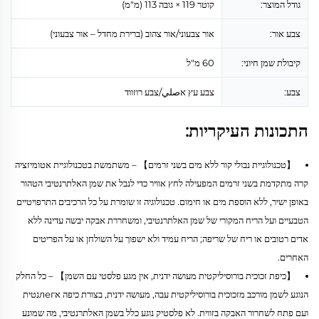
גודל המוצר:
קוטר 119 × גובה 113 (מ"מ)
צבע אור:
אור צבעוני/אור צהוב (ברירת מחדל – אור צבעוני)
קיבולת שמן חיוני:
60 מ"ל
צבע:
צבע עץ אصلي/צבע רוזווד
התכונות העיקריות:
【טכנולוגיית נבולי קור ללא מים בשני זרמים】 – משתמשת בטכנולוגיית אטומיזציה
קרה מתקדמת בשני זרמים המפעילה לחץ אוויר כדי לנבל את שמן האלתרנטיבי הטהור
באופן ישיר, ללא הוספת מים או חימום. טכנולוגיה זו שומרת על כל הרכיבים התרפויטיים
הטבעיים ועל הריח המקורי של שמן האלתרנטיבי, ומשחררת אבקה יבשה עדינה ללא
אדים רטובים או ריח של שריפה; הריח עמיד ולא ישפוך על השולחן או על הפריטים
האחרים.
【כיפת זכוכית בורוסיליקטית מעושה ידנית, אין מגע פלסטי עם השמן】 – כל החלק
הנוגע לשמן מורכב מזכוכית בורוסיליקטית עבה, מעושה ידנית, בצורת כיפה אлегנטית
ועם פתח לשחרור האבקה בזווית. לא פלסטיק נוגע כלל בשמן האלתרנטיבי, מה שמונע