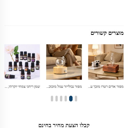
מוצרים קשורים
מפזר נבולייזר עגול מזכוכית בורוסיליקט עם תאורת LED חמה ופונקציית נוי
שמן ריחני צמחי יוקרתי, שמן אטרי איכותי לאדריכלות פנים ולאווירה בסגנון מלון
מפזר שמן עצי ניחוח עגול מזכוכית עץ מלא
קבלו הצעת מחיר בחינם