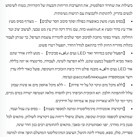
ביעילות את שחרור הפלסטיק, את התערבות הריחות והבעיה של הקורוזיה; בטוח לשימוש
לנשים בהריון, לתינוקות ולקבוצות עם רגישות נשימתית.
【בסיס מעץ מוצק באופציה כפולה ופקד סיבוב חסר שלבים】 – מצורף בסיס מעץ
אדר עץ בהיר ומעץ א walnut כהה, עם גזרה דקה וגרין עץ מט טבעי, לעיצוב יציב ונגד
החלקה. מצויד בפקד מתכת לסיבוב חסר שלבים להגדרת עוצמת הערפל, כך שניתן לעבור
בקלות מהריח החזק לרך בהתאם לגודל החדר, תפעול רטרו פשוט.
【תפעול שקט במיוחד ואור LED נעים וدافء סביבתי】 – מנוע לחץ אוויר שקט
מאוד מביא לתפעול כמעט שקט, ללא הפרעה לשינה, לעבודה, מדיטציה או יוגה בלילה.
אור LED נעים ודافء מובנה פולט דרך כיפת הזכוכית השקופה, פועל כאור לילה עדין
ויוצר אטמוספרה расслабляющая ונעימה.
【ללא מיכל מים וניקוי קל על ידי פירוק】 – ללא מיכל אחסון מים או פינות שבהן
עלול להתפתח חלבון. תא הזכוכית הכיפתי ניתן להסרה מלאה ושטיפה ישירה במים נקיים,
ניקוי יומי קל ללא שאריות שמן או צמיחה של חיידקים.
【דקורציה אומנותית מינימליסטית ומתנה למספר סצנות】 – בסיס עץ עגול וענוד,
שמתאים לקופסה זכוכית שקופה, משלב טיפולי ריחות עם דקורציה לשולחן, מתאים לכל
סגנון בית מודרני, יפני ואסתטיקת ובי-סאבי; מתאים לתחומים רבים כגון חדר שינה,
ספרייה, סלון, ספא, סטודיו ליוגה והוטל; העיצוב המינימליסטי המושלם הופך אותו למתנה