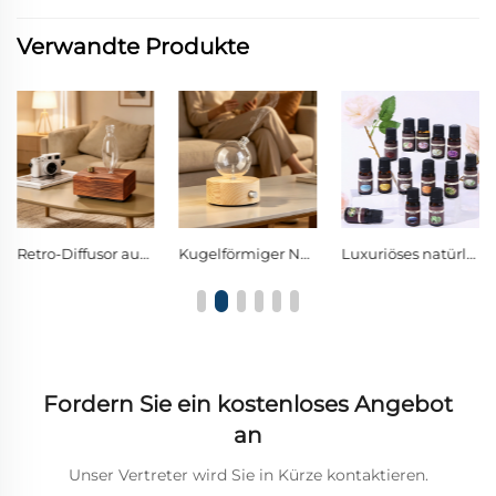
Verwandte Produkte
Retro-Diffusor aus dunklem Holz und Glas mit wasserloser Zerstäubung und Ein-Knopf-Steuerung, aromatischer Diffusor mit warmer Ambientebeleuchtung
Kugelförmiger Nebel-Diffusor aus Borosilikatglas mit einzelner Drehregler-Steuereinheit und warmer LED-Dekor-Nachtlampe
Luxuriöses natürliches Pflanzen-Duftöl, hochwertiges aromatisches Ätheröl für Wohnaccessoires und Hotel-Atmosphäre
Fordern Sie ein kostenloses Angebot
an
Unser Vertreter wird Sie in Kürze kontaktieren.