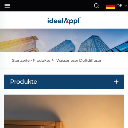
DE
>
Startseite>
Produkte
Wasserloser Duftdiffusor
Produkte