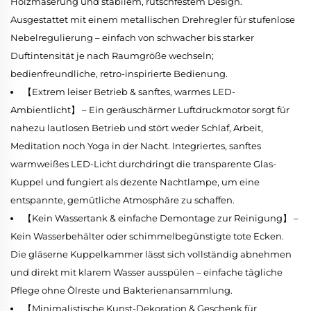
Holzmaserung und stabilem, rutschfestem Design.
Ausgestattet mit einem metallischen Drehregler für stufenlose
Nebelregulierung – einfach von schwacher bis starker
Duftintensität je nach Raumgröße wechseln;
bedienfreundliche, retro-inspirierte Bedienung.
【Extrem leiser Betrieb & sanftes, warmes LED-
Ambientlicht】 – Ein geräuschärmer Luftdruckmotor sorgt für
nahezu lautlosen Betrieb und stört weder Schlaf, Arbeit,
Meditation noch Yoga in der Nacht. Integriertes, sanftes
warmweißes LED-Licht durchdringt die transparente Glas-
Kuppel und fungiert als dezente Nachtlampe, um eine
entspannte, gemütliche Atmosphäre zu schaffen.
【Kein Wassertank & einfache Demontage zur Reinigung】 –
Kein Wasserbehälter oder schimmelbegünstigte tote Ecken.
Die gläserne Kuppelkammer lässt sich vollständig abnehmen
und direkt mit klarem Wasser ausspülen – einfache tägliche
Pflege ohne Ölreste und Bakterienansammlung.
【Minimalistische Kunst-Dekoration & Geschenk für