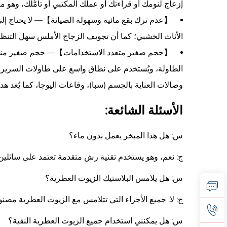
إزعاج لنومك أو قراءتك أو عملك المكتبي أو تأمُّلك، وهو م
【عدم ترك بقع مائية وسهولة الصيانة】— لا يحتاج إلى ماء 
الأثاث الخشبي؛ كما أن تجويف الزجاج الأملس سهل التنظي
【حجم صغير متعدد الاستخدامات】— حجم صغير مناسب 
الطاولة، ويُستخدم على نطاق واسع على طاولات السرير ف
وصالات العناية بالجسم (سبا)، وقاعات اليوجا، كما يُعد هديةً 
الأسئلة الشائعة:
س: هل هذا المبخر يعمل بدون ماء؟
ج: نعم، وهو يستخدم تقنية رش متقدمة تعتمد على سائلين 
س: هل يلامس البلاستيك الزيوت العطرية؟
ج: لا. جميع الأجزاء التي تتلامس مع الزيوت العطرية مص
س: هل يمكنني استخدام جميع الزيوت العطرية النقية؟