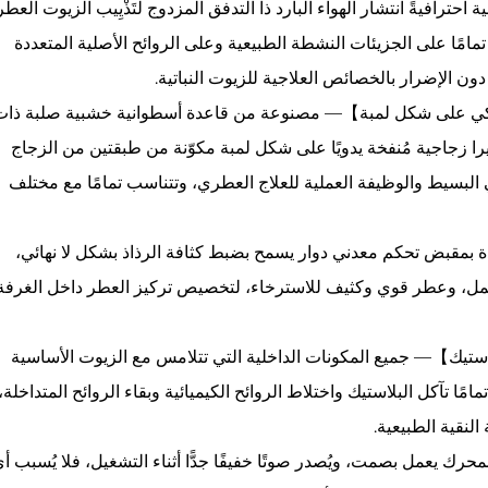
حترافيةً انتشار الهواء البارد ذا التدفق المزدوج لتَذْيِيب الزيوت العطر
 تمامًا على الجزيئات النشطة الطبيعية وعلى الروائح الأصلية المتعددة
دون الإضرار بالخصائص العلاجية للزيوت النباتية.
كي على شكل لمبة】— مصنوعة من قاعدة أسطوانية خشبية صلبة ذات
جاجية مُنفخة يدويًا على شكل لمبة مكوّنة من طبقتين من الزجاج
 البسيط والوظيفة العملية للعلاج العطري، وتتناسب تمامًا مع مختلف
مقبض تحكم معدني دوار يسمح بضبط كثافة الرذاذ بشكل لا نهائي،
لعمل، وعطر قوي وكثيف للاسترخاء، لتخصيص تركيز العطر داخل الغرفة
ة دون أي بلاستيك】— جميع المكونات الداخلية التي تتلامس مع الزيوت الأساسية
 تآكل البلاستيك واختلاط الروائح الكيميائية وبقاء الروائح المتداخلة، 
النقية الطبيعية.
عمل بصمت، ويُصدر صوتًا خفيفًا جدًّا أثناء التشغيل، فلا يُسبب أ