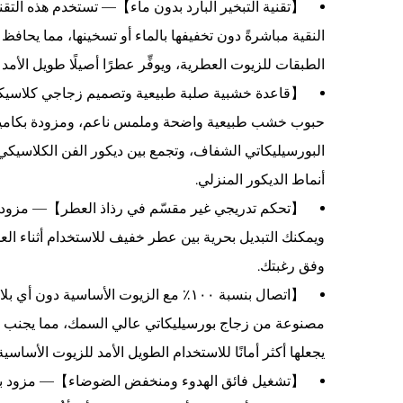
【تقنية التبخير البارد بدون ماء】— تستخدم هذه التقنية ا
النقية مباشرةً دون تخفيفها بالماء أو تسخينها، مما يحافظ
الطبقات للزيوت العطرية، ويوفِّر عطرًا أصيلًا طويل الأمد 
【قاعدة خشبية صلبة طبيعية وتصميم زجاجي كلاسي
حبوب خشب طبيعية واضحة وملمس ناعم، ومزودة بكاميرا ز
البورسيليكاتي الشفاف، وتجمع بين ديكور الفن الكلاسيكي
أنماط الديكور المنزلي.
【تحكم تدريجي غير مقسّم في رذاذ العطر】— مزودة ب
ويمكنك التبديل بحرية بين عطر خفيف للاستخدام أثناء ا
وفق رغبتك.
【اتصال بنسبة ١٠٠٪ مع الزيوت الأساسي
مصنوعة من زجاج بورسيليكاتي عالي السمك، مما يجنب تمامًا
يجعلها أكثر أمانًا للاستخدام الطويل الأمد للزيوت الأساسية 
【تشغيل فائق الهدوء ومنخفض الضوضاء】— مزود بمحرك ي