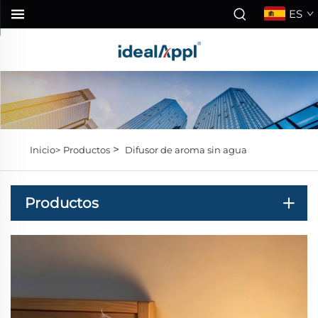
ES
>
Inicio>
Productos
Difusor de aroma sin agua
Productos