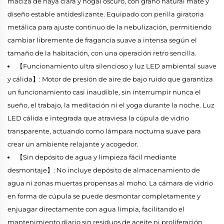
maciza de haya clara y nogal oscuro, con grano natural mate y
diseño estable antideslizante. Equipado con perilla giratoria
metálica para ajuste continuo de la nebulización, permitiendo
cambiar libremente de fragancia suave a intensa según el
tamaño de la habitación, con una operación retro sencilla.
【Funcionamiento ultra silencioso y luz LED ambiental suave
y cálida】: Motor de presión de aire de bajo ruido que garantiza
un funcionamiento casi inaudible, sin interrumpir nunca el
sueño, el trabajo, la meditación ni el yoga durante la noche. Luz
LED cálida e integrada que atraviesa la cúpula de vidrio
transparente, actuando como lámpara nocturna suave para
crear un ambiente relajante y acogedor.
【Sin depósito de agua y limpieza fácil mediante
desmontaje】: No incluye depósito de almacenamiento de
agua ni zonas muertas propensas al moho. La cámara de vidrio
en forma de cúpula se puede desmontar completamente y
enjuagar directamente con agua limpia, facilitando el
mantenimiento diario sin residuos de aceite ni proliferación