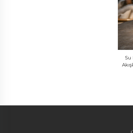
Su 
Akış
Aya