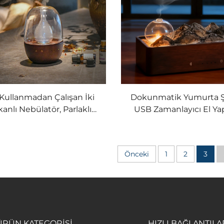
Kullanmadan Çalışan İki
Dokunmatik Yumurta Şe
kanlı Nebülatör, Parlaklığı
USB Zamanlayıcı El Ya
rlanabilir Düğme Işığı ile
Eterik Yağ Difüzör
Önceki
1
2
3
ÜRÜN KATEGORİSİ
HIZLI BAĞLANTILA