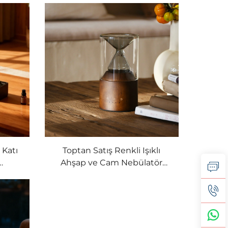
 Katı
Toptan Satış Renkli Işıklı
Ahşap ve Cam Nebülatör
ör
Difüzör