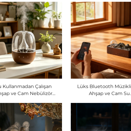
u Kullanmadan Çalışan
Lüks Bluetooth Müzikli
hşap ve Cam Nebülizör
Ahşap ve Cam Su
ör, Sızdırmaz Nozullu ve 7
Kullanmayan Difüz
li LED Işık Özellikli Ticari
nıf Esans Yağı Difüzörü