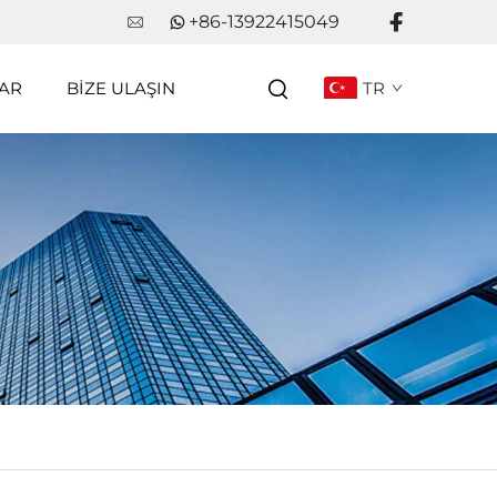
+86-13922415049
AR
BIZE ULAŞIN
TR