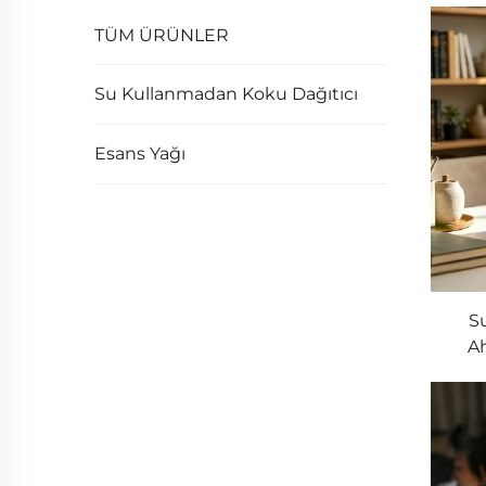
TÜM ÜRÜNLER
Su Kullanmadan Koku Dağıtıcı
Esans Yağı
S
A
Difüz
Renk
Sı