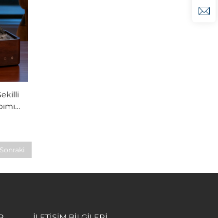
killi
pımı
ü
Sonraki
R
İLETİŞİM BİLGİLERİ