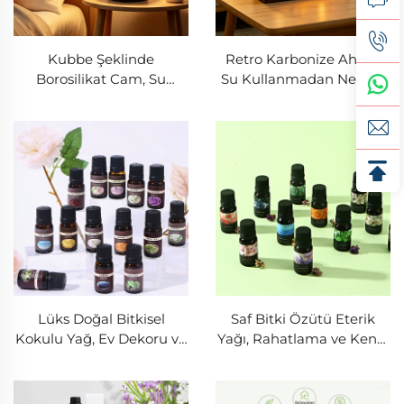
Kubbe Şeklinde
Retro Karbonize Ahşap
Borosilikat Cam, Su
Su Kullanmadan Nebüle
Kullanmadan Çalışan
Edici Difüzör,
Nebülizasyonlu Difüzör ve
Aydınlatmalı Petrol
Ayarlanabilir Sisli İşlevi ile
Sahası Manzaralı Işık ve
Katı Ahşap Taban
Burulmuş Borosilikat
Cam Aroma Difüzörü
Lüks Doğal Bitkisel
Saf Bitki Özütü Eterik
Kokulu Yağ, Ev Dekoru ve
Yağı, Rahatlama ve Kendi
Otel Tarzı Ortam İçin
Bakımı İçin Lüks, Uzun
Premium Aroma Eterik
Süreli Kokulu Hediye
Yağı