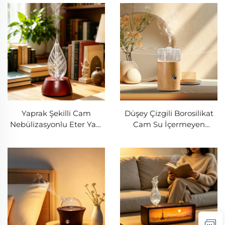
Difüzörü
Koyu Ceviz Ağacı Tabanlı
Yaprak Şekilli Cam
Düşey Çizgili Borosilikat
Nebülizasyonlu Eter Yağı
Cam Su İçermeyen
Difüzörü, Doğal Ahşap
Nebülizasyonlu Difüzör,
Tabanlı Aroma
Katı Kayın Ağacı Tabanlı
Nebülizörü