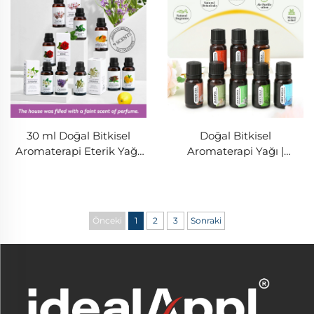
30 ml Doğal Bitkisel
Doğal Bitkisel
Aromaterapi Eterik Yağı,
Aromaterapi Yağı |
Difüzör ve Araç İçin
Mekânı Ferahlatmak ve
Zihni Sakinleştirmek İçin
Saf Bitki Kokusu
Önceki
1
2
3
Sonraki