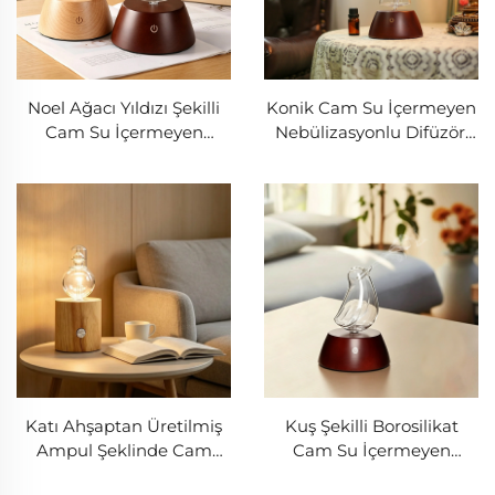
Noel Ağacı Yıldızı Şekilli
Konik Cam Su İçermeyen
Cam Su İçermeyen
Nebülizasyonlu Difüzör,
Nebülizasyonlu Difüzör,
Dokunmatik Kontrollü
Dokunmatik Kontrollü
Sıcak LED Ortam
Sıcak LED Lamba, Koyu
Lambası, Koyu Renkli Katı
Renkli Katı Ahşap Aroma
Ahşap Aroma Difüzörü
Difüzörü
Katı Ahşaptan Üretilmiş
Kuş Şekilli Borosilikat
Ampul Şeklinde Cam
Cam Su İçermeyen
Nebülizasyonlu Eter Yağı
Nebülizasyonlu Difüzör,