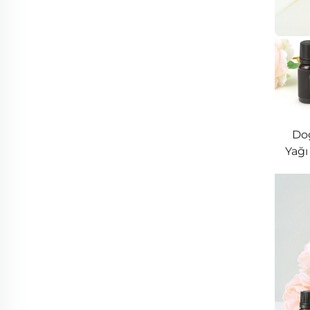
Doğ
Yağı
Zihn