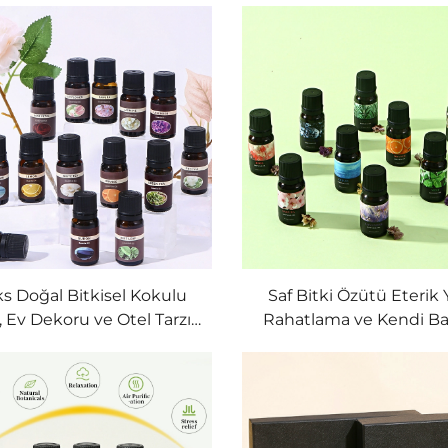
s Doğal Bitkisel Kokulu
Saf Bitki Özütü Eterik 
, Ev Dekoru ve Otel Tarzı
Rahatlama ve Kendi B
am İçin Premium Aroma
İçin Lüks, Uzun Süreli 
Eterik Yağı
Hediye