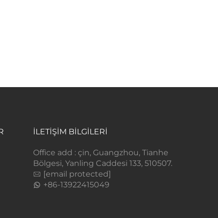
R
İLETİŞİM BİLGİLERİ
Office add : çin, Guangzhou, Tianhe
Bölgesi, Yanling Caddesi 133, 510507.
[email protected]
+86-13922415049