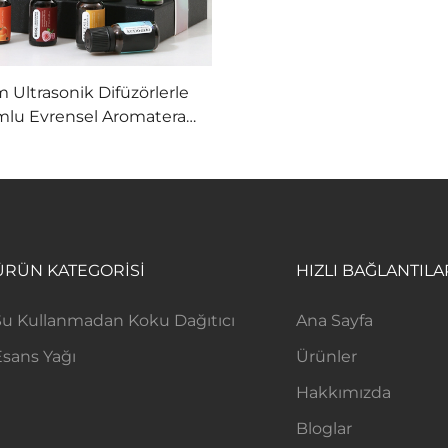
 Ultrasonik Difüzörlerle
lu Evrensel Aromaterapi
Yağı
ÜRÜN KATEGORİSİ
HIZLI BAĞLANTILA
Su Kullanmadan Koku Dağıtıcı
Ana Sayfa
Esans Yağı
Ürünler
Hakkımızda
Bloglar