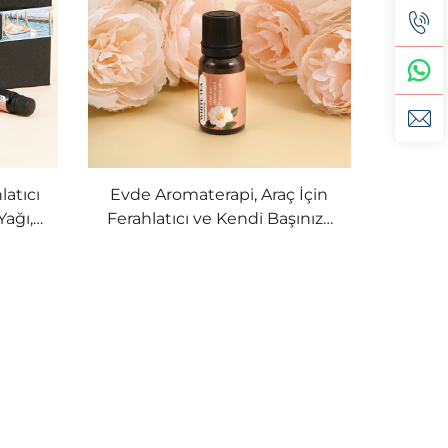
latıcı
Evde Aromaterapi, Araç İçin
Yağı,
Ferahlatıcı ve Kendi Başınıza
inde
Yapabileceğiniz Kokulu
res
Ürünler İçin Çok Amaçlı Doğal
Eterik Yağlar