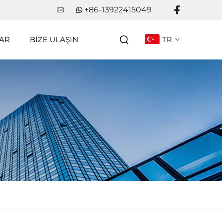
+86-13922415049
AR
BIZE ULAŞIN
TR