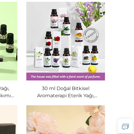
Yağı,
30 ml Doğal Bitkisel
akımı
Aromaterapi Eterik Yağı,
Kokulu
Difüzör ve Araç İçin