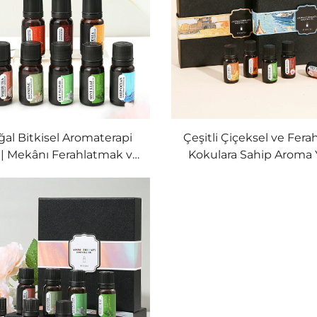
al Bitkisel Aromaterapi
Çeşitli Çiçeksel ve Ferah
 | Mekânı Ferahlatmak ve
Kokulara Sahip Aroma 
i Sakinleştirmek İçin Saf
Yaşamınızın Her Köşes
Bitki Kokusu
Hava Temizleme ve St
Azaltma İçin