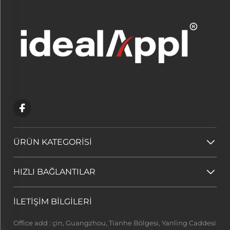
ÜRÜN KATEGORİSİ
HIZLI BAĞLANTILAR
İLETİŞİM BİLGİLERİ
Office add : çin, Guangzhou, Tianhe Bölgesi, Yanling Caddesi