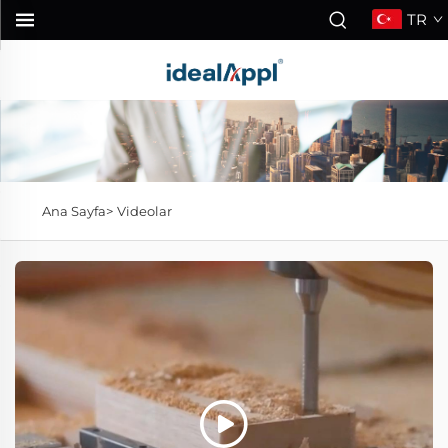
TR
Ana Sayfa>
Videolar