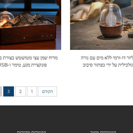
יזר דו-זרמי ללא מים עם נורה
מדיח שמן עצי מטושטש בצורת ב
ולבילית על ידי כפתור סיבוב
פונקציית מגע, טימר ו-USB
הקודם
1
2
3
קטגוריית מוצר
קישורים מהירים