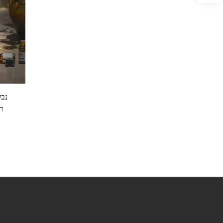
נבל
רג