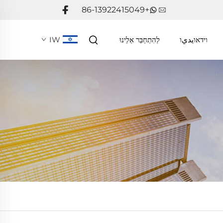
+86-13922415049
וידאוيديו
לְהִתְחַבֵּר אֵלֵינוּ
IW