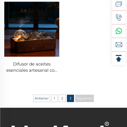
perilla
Difusor de aceites
esenciales artesanal con
forma de huevo táctil y
temporizador USB
Anterior
1
2
3
Siguiente