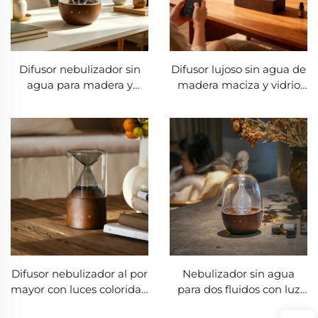
Difusor nebulizador sin
Difusor lujoso sin agua de
agua para madera y
madera maciza y vidrio
vidrio, difusor comercial
con música Bluetooth
de aceites esenciales con
boquilla antifugas y LED
de 7 colores
Difusor nebulizador al por
Nebulizador sin agua
mayor con luces coloridas,
para dos fluidos con luz
madera y vidrio
regulable mediante