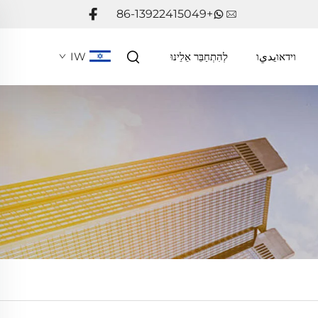
+86-13922415049
וידאוيديו
לְהִתְחַבֵּר אֵלֵינוּ
IW