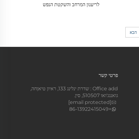
לריענון המרחב והשקטת הנפש
הבא
פרטי קשר
Office add : שדרת ינלינג 133, ראיון טיאןחה,
גואנגג'ואו 510507, סין.
[email protected]
+86-13922415049