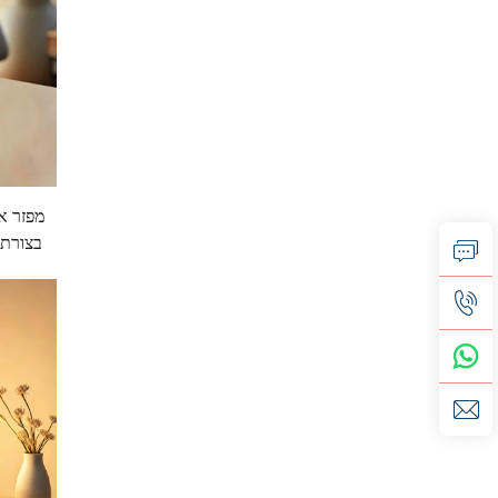
מפזר אד