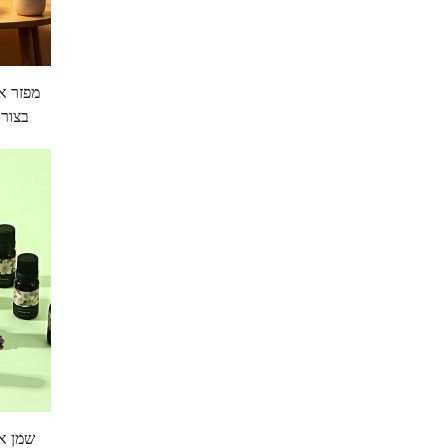
מפזר אד
בצורת
שמן א