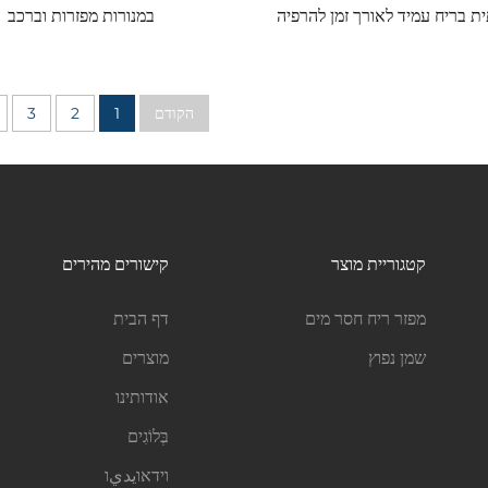
ית בריח עמיד לאורך זמן להרפיה
במנורות מפזרות וברכב
ולטיפוח עצמי
הקודם
1
2
3
קטגוריית מוצר
קישורים מהירים
מפזר ריח חסר מים
דף הבית
שמן נפוץ
מוצרים
אודותינו
בְּלוֹגִים
וידאוيديו