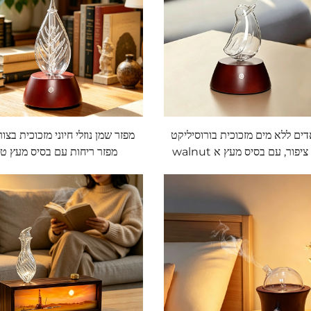
ים ללא מים מזכוכית בורוסיליקט
מפזר שמן נוזלי חיוני מזכוכית בצו
בצורת ציפור, עם בסיס מעץ א walnut
מפזר ריחות עם בסיס מעץ טב
כהה