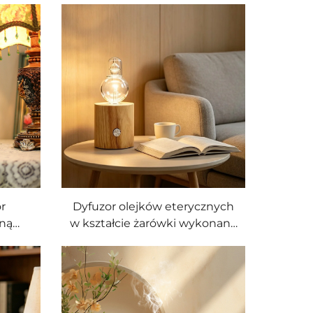
r
Dyfuzor olejków eterycznych
aną
w kształcie żarówki wykonany
 bez
z szkła i litego drewna,
olą i
wykorzystujący technologię
łaniu
nebulizacji bez wody
zor
litego