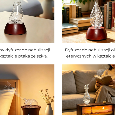
drewna
y dyfuzor do nebulizacji
Dyfuzor do nebulizacji o
kształcie ptaka ze szkła
eterycznych w kształcie 
krzemowego z podstawą
ze szkła, aromatyzato
ciemnego orzechowego
podstawą z naturaln
drewna
drewna