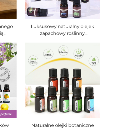
wanego
Luksusowy naturalny olejek
ią
zapachowy roślinny,
oraz
premiumowy olejek
razem
eteryczny do dekoracji wnętrz
conym
i tworzenia atmosfery na wzór
m do
hotelowej
jków
Naturalne olejki botaniczne