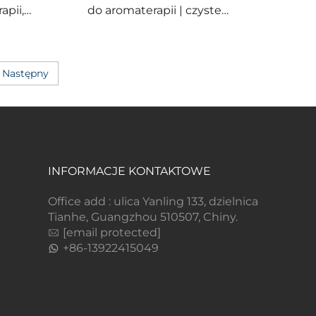
apii,
do aromaterapii | czyste
uzorów
roślinne zapachy do
odświeżania przestrzeni i
uspokajania umysłu
Następny
INFORMACJE KONTAKTOWE
Office add : ulica Yanling 133, dzielnica
Tianhe, Guangzhou 510507, Chiny.
[email protected]
+86-13922415049