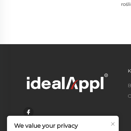
rośl
zapa
K
B
O
We value your privacy