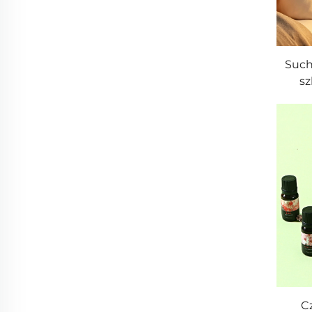
Such
sz
kop
mgi
Cz