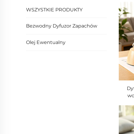
WSZYSTKIE PRODUKTY
Bezwodny Dyfuzor Zapachów
Olej Ewentualny
Dy
wo
c
kon
c