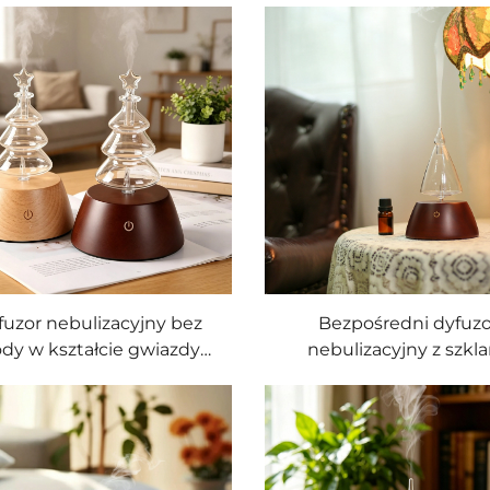
fuzor nebulizacyjny bez
Bezpośredni dyfuzo
dy w kształcie gwiazdy
nebulizacyjny z szkl
hoinkowej, z dotykową
koniczną pojemniczką
trolą i ciepłą lampą LED,
wody, z dotykową kontr
dyfuzor zapachowy z
ciepłą lampą LED o dzia
iemnego litego drewna
ambientowym, dyfu
zapachowy z ciemnego 