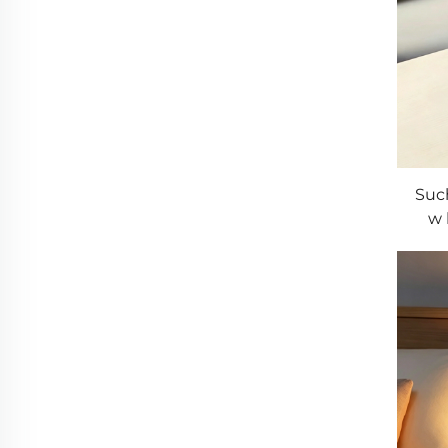
Such
w 
boro
z 