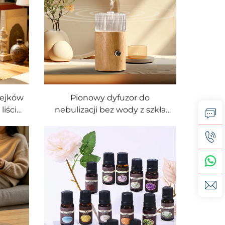
lejków
Pionowy dyfuzor do
liścia
nebulizacji bez wody z szkła
r z
borokrzemowego w paski oraz
ego
podstawą z litego drewna
bukowego