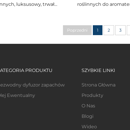
innych, luksusowy, trwały
roślinnych do aromater
ch jako prezent na relaks
przeznaczonych do dyf
i dbanie o siebie
i samochodów
Poprzedni
1
2
3
ATEGORIA PRODUKTU
SZYBKIE LINKI
ezwodny dyfuzor zapachów
Strona Główna
lej Ewentualny
Produkty
O Nas
Blogi
Wideo