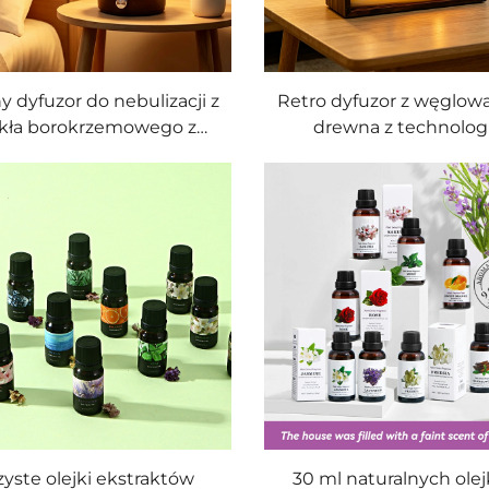
y dyfuzor do nebulizacji z
Retro dyfuzor z węglo
kła borokrzemowego z
drewna z technolog
ułą i regulowaną ilością
nebulizacji bez wody 
ełki z podstawą z litego
podświetlanym krajob
drewna
pola naftowego, z skrę
szkłem borokrzemowy
aromaterapii
yste olejki ekstraktów
30 ml naturalnych ole