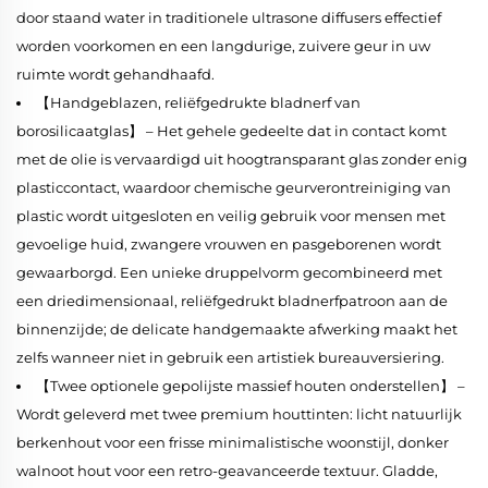
door staand water in traditionele ultrasone diffusers effectief
worden voorkomen en een langdurige, zuivere geur in uw
ruimte wordt gehandhaafd.
【Handgeblazen, reliëfgedrukte bladnerf van
borosilicaatglas】 – Het gehele gedeelte dat in contact komt
met de olie is vervaardigd uit hoogtransparant glas zonder enig
plasticcontact, waardoor chemische geurverontreiniging van
plastic wordt uitgesloten en veilig gebruik voor mensen met
gevoelige huid, zwangere vrouwen en pasgeborenen wordt
gewaarborgd. Een unieke druppelvorm gecombineerd met
een driedimensionaal, reliëfgedrukt bladnerfpatroon aan de
binnenzijde; de delicate handgemaakte afwerking maakt het
zelfs wanneer niet in gebruik een artistiek bureauversiering.
【Twee optionele gepolijste massief houten onderstellen】 –
Wordt geleverd met twee premium houttinten: licht natuurlijk
berkenhout voor een frisse minimalistische woonstijl, donker
walnoot hout voor een retro-geavanceerde textuur. Gladde,