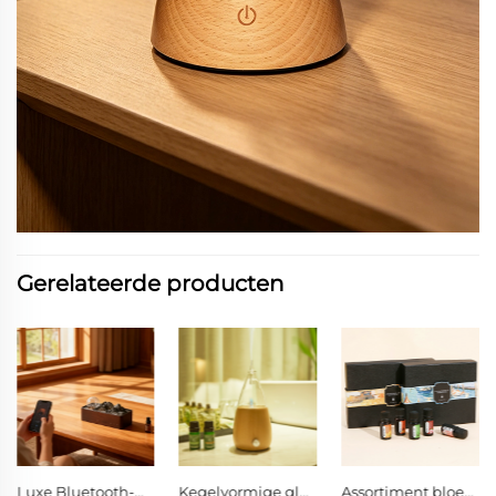
Gerelateerde producten
Kegelvormige glazen waterloze nebuliserende geurdiffuser met enkele knopbediening en warme LED-omgevingslamp
Assortiment bloemachtige en frisse geur oliën, luchtzuiverend en stressverlichtend voor elke hoek van uw leven
30 ml natuurlijke plantaromatherapie-etherische olie voor diffusers en auto's