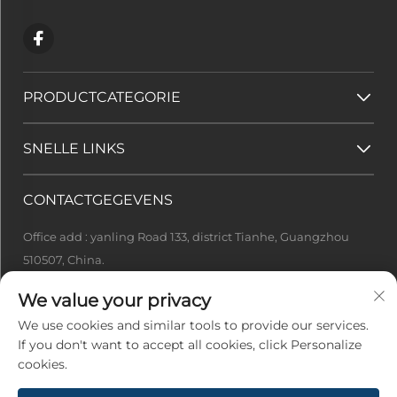
PRODUCTCATEGORIE
SNELLE LINKS
CONTACTGEGEVENS
Office add : yanling Road 133, district Tianhe, Guangzhou
510507, China.
[email protected]
We value your privacy
+86-13922415049
We use cookies and similar tools to provide our services.
If you don't want to accept all cookies, click Personalize
cookies.
Copyright © 2026 Guangzhou Ideal Tech Co., Ltd. Alle rechten
voorbehouden -
Privacybeleid