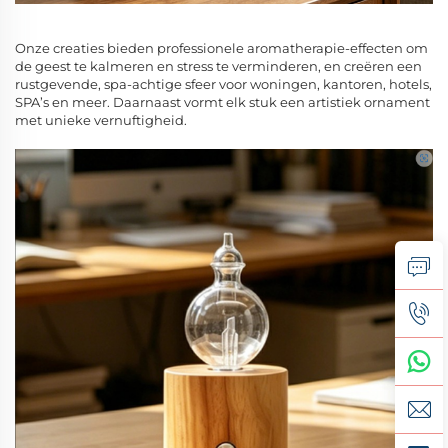
Onze creaties bieden professionele aromatherapie-effecten om
de geest te kalmeren en stress te verminderen, en creëren een
rustgevende, spa-achtige sfeer voor woningen, kantoren, hotels,
SPA’s en meer. Daarnaast vormt elk stuk een artistiek ornament
met unieke vernuftigheid.