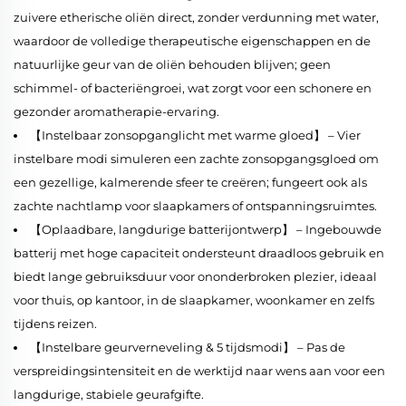
zuivere etherische oliën direct, zonder verdunning met water,
waardoor de volledige therapeutische eigenschappen en de
natuurlijke geur van de oliën behouden blijven; geen
schimmel- of bacteriëngroei, wat zorgt voor een schonere en
gezonder aromatherapie-ervaring.
【Instelbaar zonsopganglicht met warme gloed】 – Vier
instelbare modi simuleren een zachte zonsopgangsgloed om
een gezellige, kalmerende sfeer te creëren; fungeert ook als
zachte nachtlamp voor slaapkamers of ontspanningsruimtes.
【Oplaadbare, langdurige batterijontwerp】 – Ingebouwde
batterij met hoge capaciteit ondersteunt draadloos gebruik en
biedt lange gebruiksduur voor ononderbroken plezier, ideaal
voor thuis, op kantoor, in de slaapkamer, woonkamer en zelfs
tijdens reizen.
【Instelbare geurverneveling & 5 tijdsmodi】 – Pas de
verspreidingsintensiteit en de werktijd naar wens aan voor een
langdurige, stabiele geurafgifte.