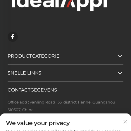
PRODUCTCATEGORIE
SNELLE LINKS
CONTACTGEGEVENS
Office add : yanling Road 133, district Tianhe, Guangzhou
510507, China.
[email protected]
We value your privacy
+86-13922415049