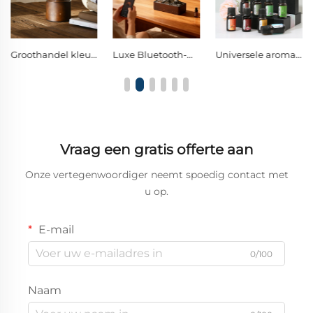
Groothandel kleurrijke verlichting, houten en glazen vernevelende geurverdampingsapparaten
Luxe Bluetooth-muziekgeurverdampingsapparaat van massief hout en glas zonder water
Universele aromatherapieolie, compatibel met alle ultrasone diffusers
Vraag een gratis offerte aan
Onze vertegenwoordiger neemt spoedig contact met
u op.
E-mail
0/100
Naam