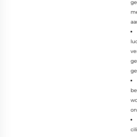
ge
me
aa
lu
ve
ge
ge
be
wo
on
ci