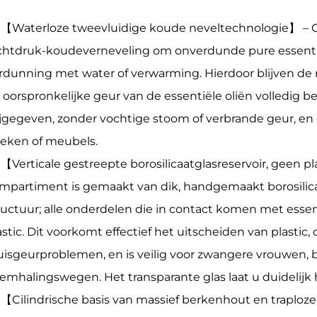
【Waterloze tweevluidige koude neveltechnologie】 – Ge
chtdruk-koudeverneveling om onverdunde pure essentiël
rdunning met water of verwarming. Hierdoor blijven de 
 oorspronkelijke geur van de essentiële oliën volledig b
ijgegeven, zonder vochtige stoom of verbrande geur, en
eken of meubels.
【Verticale gestreepte borosilicaatglasreservoir, geen p
mpartiment is gemaakt van dik, handgemaakt borosilica
ructuur; alle onderdelen die in contact komen met essent
astic. Dit voorkomt effectief het uitscheiden van plastic, 
uisgeurproblemen, en is veilig voor zwangere vrouwen,
emhalingswegen. Het transparante glas laat u duidelijk 
【Cilindrische basis van massief berkenhout en traploze 