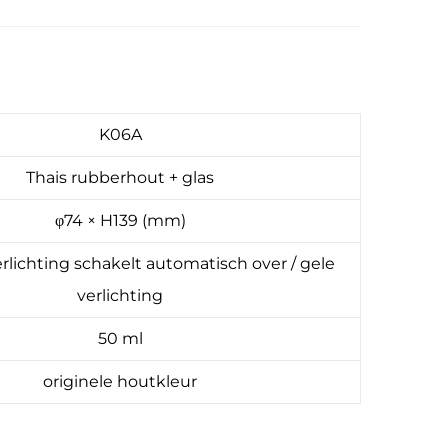
K06A
Thais rubberhout + glas
φ74 × H139 (mm)
erlichting schakelt automatisch over / gele
verlichting
50 ml
originele houtkleur