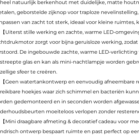
heel natuurlijk berkenhout met duidelijke, matte houtn
talen, geborstelde zijknop voor traploze nevelinstelling
npassen van zacht tot sterk, ideaal voor kleine ruimtes, k
【Uiterst stille werking en zachte, warme LED-omgevin
chtdrukmotor zorgt voor bijna geruisloze werking, zodat 
rstoord. De ingebouwde zachte, warme LED-verlichting v
streepte glas en kan als mini-nachtlampje worden geb
zellige sfeer te creëren.
【Geen watertankontwerp en eenvoudig afneembare rein
reikbare hoekjes waar zich schimmel en bacteriën kunn
rden gedemonteerd en in seconden worden afgewassen
derhoudsbeurten moeiteloos verlopen zonder resterend
【Mini draagbare afmeting & decoratief cadeau voor mee
lindrisch ontwerp bespaart ruimte en past perfect op ee