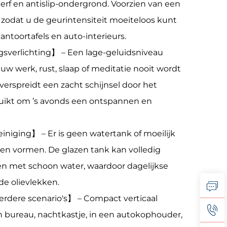
erf en antislip-ondergrond. Voorzien van een
, zodat u de geurintensiteit moeiteloos kunt
antoortafels en auto-interieurs.
gsverlichting】 – Een lage-geluidsniveau
uw werk, rust, slaap of meditatie nooit wordt
erspreidt een zacht schijnsel door het
ruikt om ’s avonds een ontspannen en
iging】 – Er is geen watertank of moeilijk
en vormen. De glazen tank kan volledig
 met schoon water, waardoor dagelijkse
e olievlekken.
rdere scenario's】 – Compact verticaal
n bureau, nachtkastje, in een autokophouder,