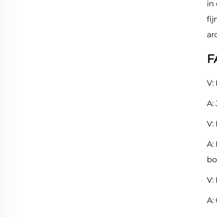
in
fi
ar
F
V:
A:
V:
A:
bo
V:
A: