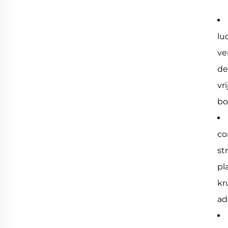
lu
ve
de
vr
bo
co
st
pl
kr
ad