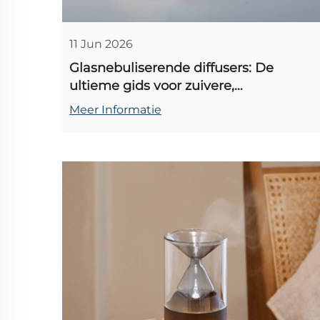
11 Jun 2026
Glasnebuliserende diffusers: De
ultieme gids voor zuivere,
onverdunde aromatherapie thuis
Meer Informatie