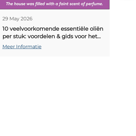
29 May 2026
10 veelvoorkomende essentiële oliën
per stuk: voordelen & gids voor het
mengen in een home-diffuser
Meer Informatie