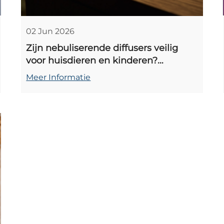
02 Jun 2026
Zijn nebuliserende diffusers veilig
voor huisdieren en kinderen?
Deskundige tips en de beste veilige
Meer Informatie
modellen