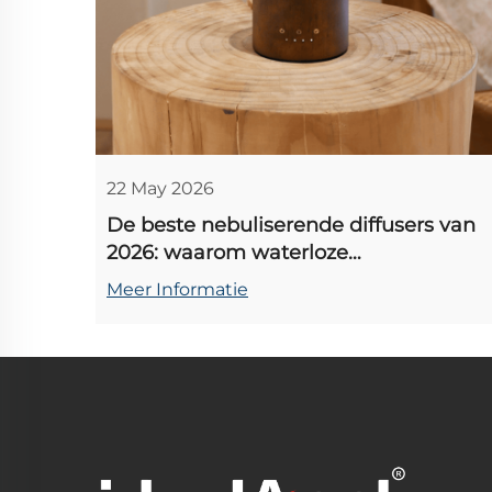
22 May 2026
De beste nebuliserende diffusers van
2026: waarom waterloze
glasmodellen beter presteren dan
Meer Informatie
ultrasone modellen