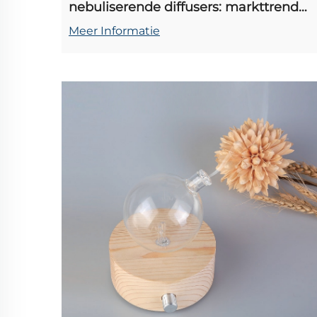
nebuliserende diffusers: markttrends
voor retailers en wederverkopers
Meer Informatie