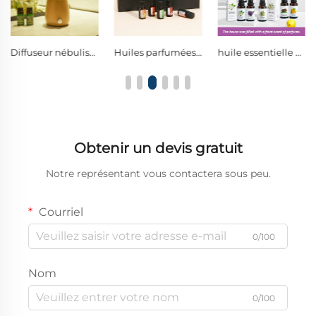
Diffuseur nébulisant sans eau en verre conique avec commande à molette unique et lampe d'ambiance LED chaude
Huiles parfumées variées aux senteurs florales et fraîches, purifiantes pour l’air et apaisantes pour réduire le stress dans chaque pièce de votre vie
huile essentielle aromathérapique naturelle de 30 ml pour diffuseur et voiture
Obtenir un devis gratuit
Notre représentant vous contactera sous peu.
Courriel
0/100
Nom
0/100