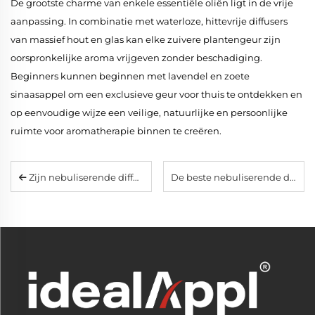
De grootste charme van enkele essentiële oliën ligt in de vrije
aanpassing. In combinatie met waterloze, hittevrije diffusers
van massief hout en glas kan elke zuivere plantengeur zijn
oorspronkelijke aroma vrijgeven zonder beschadiging.
Beginners kunnen beginnen met lavendel en zoete
sinaasappel om een exclusieve geur voor thuis te ontdekken en
op eenvoudige wijze een veilige, natuurlijke en persoonlijke
ruimte voor aromatherapie binnen te creëren.
Zijn nebuliserende diffusers veilig voor huisdieren en kinderen? Deskundige tips en de beste veilige modellen
De beste nebuliserende diffusers van 2026: waarom waterloze glasmodellen beter presteren dan ultrasone modellen