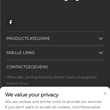
PRODUCTCATEGORIE
SNELLE LINKS
CONTACTGEGEVENS
Office add : yanling Road 133, district Tianhe, Guangzhou
510507, China.
[email protected]
We value your privacy
+86-13922415049
We use cookies and similar tools to provide our services.
If you don't want to accept all cookies, click Personalize