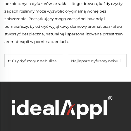
bezpiecznych dyfuzorów ze szkła i litego drewna, każdy czysty
zapach roślinny może wyzwolić oryginalną wonię bez
zniszczenia. Początkujący mogą zacząć od lawendy i
pomarańczy, by odkryć wyjątkowy domowy aromat oraz łatwo
stworzyć bezpieczną, naturalną i spersonalizowaną przestrzeń
aromaterapii w pomieszczeniach.
Czy dyfuzory z nebulizacją są bezpieczne dla dzieci i zwierząt domowych? Porady ekspertów oraz lista najbezpieczniejszych modeli
Najlepsze dyfuzory nebulizacyjne 2026: Dlaczego modele szklane bez wody przewyższają ultradźwiękowe