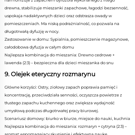
harmonizuje z zapachem dyfuzora wykonanego z litego
drewna, stabilizuje mieszanki zapachowe, łagodzi bezsenność,
uspokaja nadaktywnych dzieci oraz odstrasza owady w
pomieszczeniach. Ma niską podrażnialność, co pozwala na
długotrwałą dyfuzję w nocy.
Zastosowanie w domu: Sypialnia, pomieszczenie magazynowe,
całodobowa dyfuzja w całym domu
Najlepsza kombinacja do mieszania: Drewno cedrowe +
lawenda (2:3) – bezpieczna dla dzieci mieszanka do snu
9. Olejek eteryczny rozmarynu
Główne korzyści: Ostry, ziołowy zapach poprawia pamięć i
koncentrację, przeciwdziała senności, oczyszcza powietrze z
tłustego zapachu kuchennego oraz zwiększa wydajność
umysłową podczas długotrwałej pracy biurowej.
Scenariusz domowy: biurko w biurze, miejsce do nauki, kuchnia
Najlepsza kombinacja do mieszania: rozmaryn + cytryna (2:3) –
aromat wspomagający skupienie i efektywną naukę