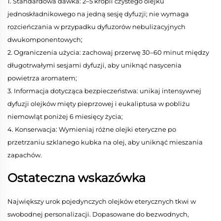
1. Standardowa dawka: 2–5 kropli czystego olejku
jednoskładnikowego na jedną sesję dyfuzji; nie wymaga
rozcieńczania w przypadku dyfuzorów nebulizacyjnych
dwukomponentowych;
2. Ograniczenia użycia: zachowaj przerwę 30–60 minut między
długotrwałymi sesjami dyfuzji, aby uniknąć nasycenia
powietrza aromatem;
3. Informacja dotycząca bezpieczeństwa: unikaj intensywnej
dyfuzji olejków mięty pieprzowej i eukaliptusa w pobliżu
niemowląt poniżej 6 miesięcy życia;
4. Konserwacja: Wymieniaj różne olejki eteryczne po
przetrzaniu szklanego kubka na olej, aby uniknąć mieszania
zapachów.
Ostateczna wskazówka
Największy urok pojedynczych olejków eterycznych tkwi w
swobodnej personalizacji. Dopasowane do bezwodnych,