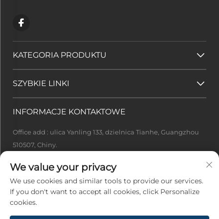
KATEGORIA PRODUKTU
SZYBKIE LINKI
INFORMACJE KONTAKTOWE
Office add : ulica Yanling 133, dzielnica Tianhe, Guangzhou
510507, Chiny.
[email protected]
We value your privacy
+86-13922415049
We use cookies and similar tools to provide our services.
If you don't want to accept all cookies, click Personalize
cookies.
Prawa autorskie © 2026 Guangzhou Ideal Tech Co., Ltd. Wszelkie