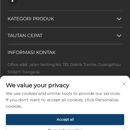
KATEGORI PRODUK
TAUTAN CEPAT
INFORMASI KONTAK
Office add : jalan Yanling No. 133, Distrik Tianhe, Guangzhou
510507, Tiongkok.
[email protected]
We value your privacy
+86-13922415049
We use cookies and similar tools to provide our services.
If you don't want to accept all cookies, click Personalize
cookies.
Hak Cipta © 2026 Guangzhou Ideal Tech Co., Ltd. Hak Cipta
Dilindungi Undang-Undang -
Kebijakan Privasi
Accept all