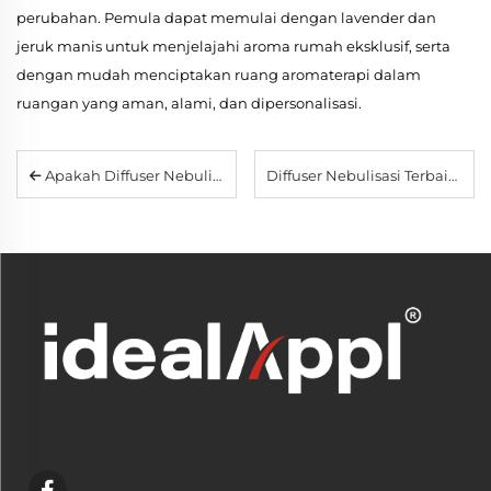
perubahan. Pemula dapat memulai dengan lavender dan
jeruk manis untuk menjelajahi aroma rumah eksklusif, serta
dengan mudah menciptakan ruang aromaterapi dalam
ruangan yang aman, alami, dan dipersonalisasi.
Apakah Diffuser Nebulisasi Aman untuk Hewan Peliharaan dan Anak-Anak? Tips Ahli serta Model Teraman Teratas
Diffuser Nebulisasi Terbaik 2026: Mengapa Model Kaca Tanpa Air Lebih Unggul Dibandingkan yang Ultrasonik