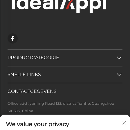
PRODUCTCATEGORIE
SNELLE LINKS
CONTACTGEGEVENS
Office add : yanling Road 133, district Tianhe, Guangzhou
510507, China.
[email protected]
We value your privacy
+86-13922415049