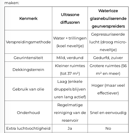
maken:
Waterloze
Ultrasone
Kenmerk
glasnebuliserende
diffusoren
geurverspreiders
Gepressuriseerde
Water + trillingen
Verspreidingsmethode
lucht (droog micro-
(koel neveltje)
neveltje)
Geurintensiteit
Mild, verdund
Gedurfd, zuiver
Kleiner ruimtes
Grotere ruimtes (56
Dekkingsterrein
(tot 37 m²)
m² en meer)
Laag (enkele
Hoger (maar veel
Gebruik van olie
druppels blijven
effectiever)
uren lang actief)
Regelmatige
Onderhoud
reiniging van de
Snel en eenvoudig
reservoir
Extra luchtvochtigheid
Ja
No