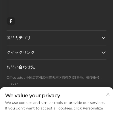
製品カテゴリ
クイックリンク
お問い合わせ先
Office add : 中国広東省広州市天河区燕嶺路133番地、郵便番号：
510507
[email protected]
We value your privacy
+86-13922415049
We use cookies and similar tools to provide our services.
If you don't want to accept all cookies, click Personalize