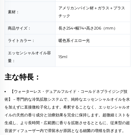
アメリカンパイン材＋ガラス＋プラス
素材：
チック
商品サイズ：
長さ254×幅74×高さ206（mm）
ライトカラー：
暖色系イエロー光
エッセンシャルオイル容
15ml
量：
主な特長：
【ウォーターレス・デュアルフルイド・コールドネブライジング技
術】－専門的な冷気拡散システムで、純粋なエッセンシャルオイルを水
を加えずに直接微粒子化します。希釈することなく、エッセンシャルオ
イルの天然の香り成分と治療効果を完全に保持します。超微細ミストを
生成し、より長時間・広範囲に香りを拡散させるとともに、従来型の超
音波ディフューザー内で滞留水が原因となる細菌の増殖を防ぎます。