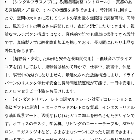
【シングルブラスノブによる無段階調整コントロール】－質感のあ
る真鍮製ノブ1個で、すべての機能を操作できます。時計回りに回すこ
とで、空間の大きさに応じてミストの噴出量を無段階で調整可能。同時
に、風景ライトの明るさを調節したり、点灯／消灯したりできます。複
雑なマルチボタン構成ではなく、直感的で誰でも簡単に操作できる設計
です。真鍮製ノブは酸化防止加工を施しており、長期間にわたり上品な
外観を保ちます。
【超静音・安定した動作と安全な長時間使用】－低騒音ネブライズ
コアを採用しており、運転音は極めて静かで、仕事中、読書中、休息
中、瞑想中の妨げになりません。最適化された放熱構造により、ドライ
バーンのリスクを伴わず安全に長時間連続運転が可能で、一日中安定し
たアロマセラピー体験をお届けします。
【インダストリアル・レトロ調マルチシーン対応デコレーション＆
高級ギフトに最適】－ダークウッドのレトロな質感、インダストリアル
な油田風景アート、透明なねじれたガラス加工を融合させたデザインで
す。オフィスのデスク、学習机、リビングのコーヒーテーブル、SPAサ
ロン、ヨガスタジオなど、さまざまなシーンにぴったり設置できます。
単なるアロマディフューザーではなく、ハイエンドなインテリア雑貨と