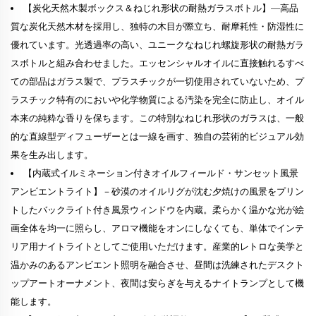
【炭化天然木製ボックス＆ねじれ形状の耐熱ガラスボトル】—高品
質な炭化天然木材を採用し、独特の木目が際立ち、耐摩耗性・防湿性に
優れています。光透過率の高い、ユニークなねじれ螺旋形状の耐熱ガラ
スボトルと組み合わせました。エッセンシャルオイルに直接触れるすべ
ての部品はガラス製で、プラスチックが一切使用されていないため、プ
ラスチック特有のにおいや化学物質による汚染を完全に防止し、オイル
本来の純粋な香りを保ちます。この特別なねじれ形状のガラスは、一般
的な直線型ディフューザーとは一線を画す、独自の芸術的ビジュアル効
果を生み出します。
【内蔵式イルミネーション付きオイルフィールド・サンセット風景
アンビエントライト】－砂漠のオイルリグが沈む夕焼けの風景をプリン
トしたバックライト付き風景ウィンドウを内蔵。柔らかく温かな光が絵
画全体を均一に照らし、アロマ機能をオンにしなくても、単体でインテ
リア用ナイトライトとしてご使用いただけます。産業的レトロな美学と
温かみのあるアンビエント照明を融合させ、昼間は洗練されたデスクト
ップアートオーナメント、夜間は安らぎを与えるナイトランプとして機
能します。