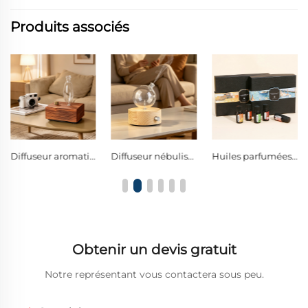
Produits associés
Diffuseur aromatique à nébulisation sans eau en verre et bois sombre rétro, avec commande à bouton unique, dégageant une lumière ambiante chaude
Diffuseur nébuliseur sphérique en verre borosilicaté, avec commande unique et lumière LED chaude pour décoration et veilleuse
Huiles parfumées variées aux senteurs florales et fraîches, purifiantes pour l’air et apaisantes pour réduire le stress dans chaque pièce de votre vie
Obtenir un devis gratuit
Notre représentant vous contactera sous peu.