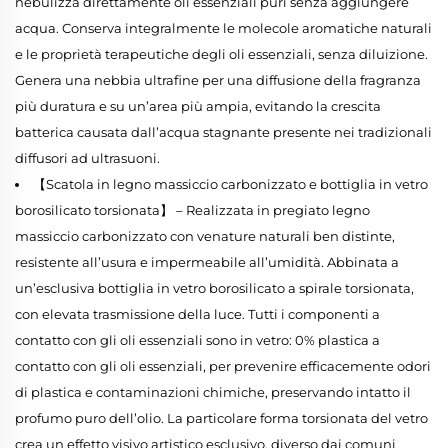
nebulizza direttamente oli essenziali puri senza aggiungere
acqua. Conserva integralmente le molecole aromatiche naturali
e le proprietà terapeutiche degli oli essenziali, senza diluizione.
Genera una nebbia ultrafine per una diffusione della fragranza
più duratura e su un’area più ampia, evitando la crescita
batterica causata dall’acqua stagnante presente nei tradizionali
diffusori ad ultrasuoni.
【Scatola in legno massiccio carbonizzato e bottiglia in vetro
borosilicato torsionata】 – Realizzata in pregiato legno
massiccio carbonizzato con venature naturali ben distinte,
resistente all’usura e impermeabile all’umidità. Abbinata a
un’esclusiva bottiglia in vetro borosilicato a spirale torsionata,
con elevata trasmissione della luce. Tutti i componenti a
contatto con gli oli essenziali sono in vetro: 0% plastica a
contatto con gli oli essenziali, per prevenire efficacemente odori
di plastica e contaminazioni chimiche, preservando intatto il
profumo puro dell’olio. La particolare forma torsionata del vetro
crea un effetto visivo artistico esclusivo, diverso dai comuni