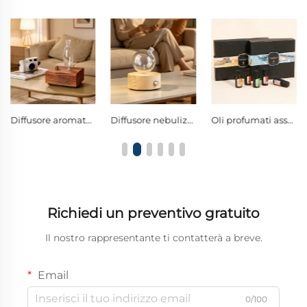
Diffusore aromaterapico nebulizzante senza acqua in vetro scuro con finitura retrò in legno, dotato di manopola singola e luce ambientale calda
Diffusore nebulizzante sferico in vetro borosilicato con interruttore singolo e luce notturna LED calda
Oli profumati assortiti con fragranze floreali e fresche, purificatori d’aria e antistress per ogni angolo della tua vita
Richiedi un preventivo gratuito
Il nostro rappresentante ti contatterà a breve.
Email
0/100