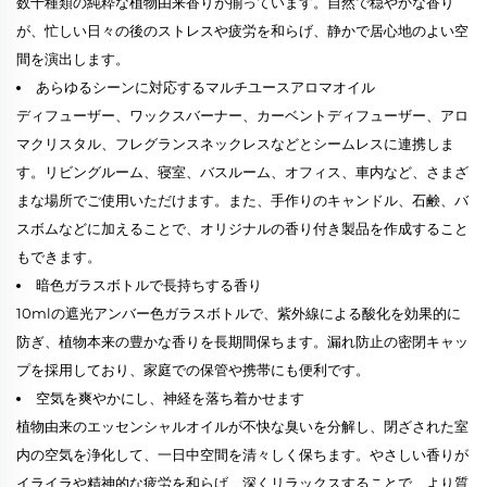
数十種類の純粋な植物由来香りが揃っています。自然で穏やかな香り
が、忙しい日々の後のストレスや疲労を和らげ、静かで居心地のよい空
間を演出します。
あらゆるシーンに対応するマルチユースアロマオイル
ディフューザー、ワックスバーナー、カーベントディフューザー、アロ
マクリスタル、フレグランスネックレスなどとシームレスに連携しま
す。リビングルーム、寝室、バスルーム、オフィス、車内など、さまざ
まな場所でご使用いただけます。また、手作りのキャンドル、石鹸、バ
スボムなどに加えることで、オリジナルの香り付き製品を作成すること
もできます。
暗色ガラスボトルで長持ちする香り
10mlの遮光アンバー色ガラスボトルで、紫外線による酸化を効果的に
防ぎ、植物本来の豊かな香りを長期間保ちます。漏れ防止の密閉キャッ
プを採用しており、家庭での保管や携帯にも便利です。
空気を爽やかにし、神経を落ち着かせます
植物由来のエッセンシャルオイルが不快な臭いを分解し、閉ざされた室
内の空気を浄化して、一日中空間を清々しく保ちます。やさしい香りが
イライラや精神的な疲労を和らげ、深くリラックスすることで、より質