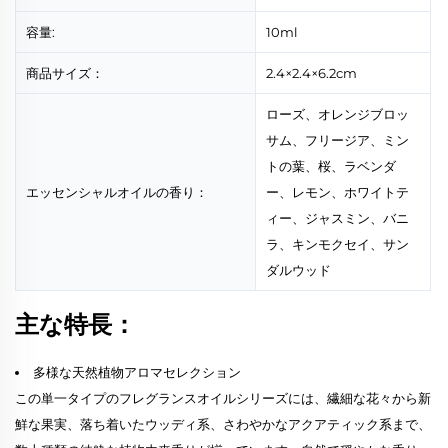
容量:
10ml
商品サイズ：
2.4×2.4×6.2cm
ローズ、オレンジブロッ
サム、フリージア、ミン
トの葉、桜、ラベンダ
エッセンシャルオイルの香り：
ー、レモン、ホワイトテ
ィー、ジャスミン、バニ
ラ、キンモクセイ、サン
ダルウッド
主な特長：
多様な天然植物アロマセレクション
この単一タイプのフレグランスオイルシリーズには、繊細な花々から新
鮮な果実、落ち着いたウッディ系、さわやかなアクアティック系まで、