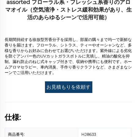
assorted フローラル系・フレッシュ系香りのアロ
マオイル（空気清浄・ストレス緩和効果があり、生
活のあらゆるシーンで活用可能）
長期間持続する徐放型芳香分子を採用し、部屋の隅々まで均一で新鮮な
香りを届けます。フローラル、シトラス、ティーやオーシャンなど、多
様な香りからお好みに合わせてお選びいただけます。紫外線による劣化
を防ぐアンバー色のUVカットガラスボトルに充填し、精油の酸化を抑
制。漏れ防止のねじ式キャップ付きで、収納や携帯にも便利です。ホー
ムアロマセラピー、車内消臭、手作り香りクラフトなど、さまざまなシ
ーンでご活用いただけます。
お見積もりを依頼す
る
仕様:
商品番号:
HJ8633