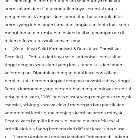
air. Teknologi ini mempertahankan sepenuhnya molekul
aroma alami dan sifat terapeutik minyak esensial tanpa
pengenceran. Menghasilkan kabut ultra-halus untuk difusi
aroma yang lebih tahan lama dan jangkauan lebih luas, serta
menghindari pertumbuhan bakteri akibat genangan air di
dalam difuser ultrasonik konvensional.
【Kotak Kayu Solid Karbonisasi & Botol Kaca Borosilikat
Berpilin】—Terbuat dari kayu solid karbonisasi berkualitas
tinggi dengan serat alami yang khas, tahan aus dan tahan
kelembapan. Dipadukan dengan botol kaca borosilikat
berpilin unik berbentuk spiral dengan transmisi cahaya tinggi.
Semua komponen yang bersentuhan dengan minyak esensial
terbuat dari kaca, 100% bebas plastik yang menyentuh minyak
esensial, sehingga secara efektif mencegah bau plastik dan
kontaminasi kimia guna menjaga keaslian aroma minyak.
Bentuk kaca berpilin khusus ini menciptakan efek visual
artistik eksklusif yang berbeda dari diffuser kaca lurus biasa.
【Lampu Ambient Lanskap Matahari Terbenam di Ladang