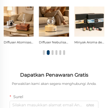
Diffuser Nebulisasi Kaca Borosilikat Bola dengan Tombol Tunggal dan Lampu LED Hangat sebagai Lampu Hias Malam
Minyak Aroma dengan Berbagai Wangi Bunga & Segar, Pemurni Udara & Pereda Stres untuk Setiap Sudut Kehidupan Anda
Minyak Esensial Ekstrak Tumbuhan Murni, Hadiah Wangi Mewah yang Tahan Lama untuk Relaksasi & Perawatan Diri
Dapatkan Penawaran Gratis
Perwakilan kami akan segera menghubungi Anda.
Surel
0/100