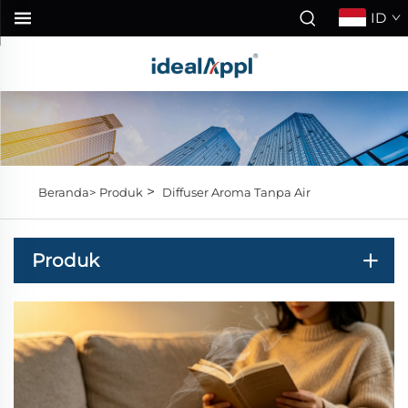
ID
>
Beranda>
Produk
Diffuser Aroma Tanpa Air
Produk