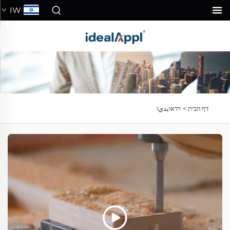
IW
דף הבית >
וידאוيديו