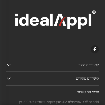
קטגוריית מוצר
קישורים מהירים
פרטי התקשרות
Office add : שדרת ינלינג 133, ראיון טיאןחה, גואנגג'ואו 510507, סין.