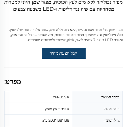
מפזר נבולייזר ללא מים לעץ וזכוכית, מפזר שמן חיוני למטרות
מסחריות עם פיה נגד דליפות ו-LED בשבעה צבעים
מפזר שמן נוזלי טהור מסוג נבולייזר, ללא חום וללא מים, שומר על היתרונות של השמן.
כולל מיכל שמן גדול שמצריך פחות תוספות תכופות, פיה מסגירה נגד דליפה ונגד אבק,
ומנורת LED בעלת 7 צבעים לישר, לסלון, למשרד ולמרחבים מסחריים.
קבל הצעת מחיר
מפרט:
מספר המוצר:
YN-099A
חומר מוצר:
זכוכית + עץ מוצק
גודל המוצר:
138*138*203 מ"מ