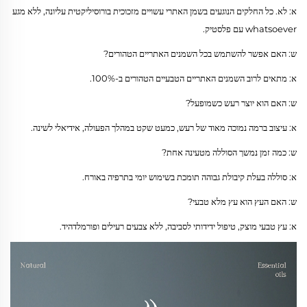
א: לא. כל החלקים הנוגעים בשמן האתרי עשויים מזכוכית בורוסיליקטית עליונה, ללא מגע
whatsoever עם פלסטיק.
ש: האם אפשר להשתמש בכל השמנים האתריים הטהורים?
א: מתאים לרוב השמנים האתריים הטבעיים הטהורים ב-100%.
ש: האם הוא יוצר רעש כשמופעל?
א: עיצוב ברמה נמוכה מאוד של רעש, כמעט שקט במהלך הפעולה, אידיאלי לשינה.
ש: כמה זמן נמשך הסוללה מטעינה אחת?
א: סוללה בעלת קיבולת גבוהה תומכת בשימוש יומי בתרפיה באורח.
ש: האם העץ הוא עץ מלא טבעי?
א: עץ טבעי מוצק, טיפול ידידותי לסביבה, ללא צבעים רעילים ופורמלדהיד.