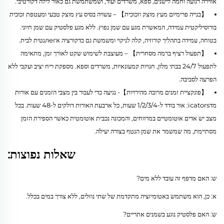
אווירה רגועה וחמה לישנים, ספא, משרדים ועוד, ושמשתמשת גם כאור לילה דקורטיבי.
【בנייה פרימיום מעץ מוצק וזכוכית】 – עשויה בסיס עץ מוצק טבעי ומעטפת זכוכית
בורוסיליקטית עמידה, המאשרת מגע עם שמן נפוץ. ללא מגע פלסטיק עם שמן חיוני.
בטוחה, עמידה בתהליך קורוזיה, קלה לניקוי ומשמשת גם כדקורציה אлегנטית לבית.
【תפעול רציף ברמה מסחרית】 – מעוצבת לשימוש שקט לאורך זמן, מתאימה
לתפעול 24/7 בבתי מלון, חנויות קמעונאיות, משרדים וספא. מספקת ריח יציב ועקבי ללא
הפרעה לסביבה.
【פונקציית זמנים מרובה מהירויות】- נגיעה כדי לעבור בין מצבי הזמנים עם אורות
מדicators: אור בודד ל-1/2/3/4 שעות, כל ארבעת האורות דולקים ל-48 שעות. בכל
מצב יש אדים אוטומטיים במרווחים, והמכונה נכבית אוטומטית כאשר הספירת הזמן
מסתיימת, מה שמשמר את שמן הנטף בצורה יעילה.
שאלות נפוצות:
ש: האם מדפף זה עובד ללא מים?
א: כן, הוא משתמש באטומיזציה מתקדמת של שתי נוזלים, ללא צורך במים בכלל.
ש: האם פלסטיק נוגע בשמנים אתריים?