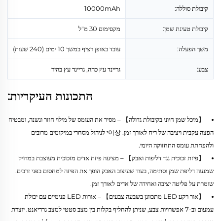
קיבולת סוללה:
10000mAh
קיבולת טעינת שמן:
מקסימום 30 מ"ל
משך הפעלה:
עובד באופן רציף במשך 10 ימים (240 שעות)
צבע:
גריינד עץ כהה, גריינד עץ בהיר
התכונות העיקריות:
【מיכל שמן חיוני בקיבולת גדולה】 – מסיר את העומס של מילוי חוזר ונשנה, ומבטיח
הפצה עקבית ויציבה של ריח לאורך זמן. 이상י לניהול מסחרי במיקומים מרובים
ולהפחתת עומס התחזוקה היומי.
【פיזת זכוכית נגד דליפות ואבק】 – מציעה פיזת אדים מזכוכית מעוצבת במדויק
שמנעה דליפת שמן וסתימה, בעוד שעיצוב האבק הופך את הפיזה למחסום בפני זרבים.
שומרת על פליטה יציבה ואחידה של אדים לאורך זמן.
【אור רקע LED מתכוונן בשבעה צבעים】 – אורות LED פנימיים עם יכולת
עמעום וב-7 אפשרויות צבע, שניתן להחליף בקלות בין מצב סטטי למצב גרדיאנט. יוצרת