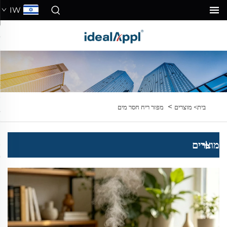
IW
>
בית>
מוצרים
מפזר ריח חסר מים
מוצרים