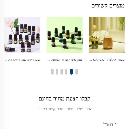
מוצרים קשורים
שמן אטרי טהור המופק מצמחים, מתנה יוקרתית בריח עמיד לאורך זמן להרפיה ולטיפוח עצמי
שמן ריחני צמחי יוקרתי, שמן אטרי איכותי לאדריכלות פנים ולאווירה בסגנון מלון
מפזר ניחוח רטרו מעץ פחמתי ללא מים עם נוף מאור של שדה נפט, זכוכית בורוסיליקט מתפתלת ואור מואר
קבלו הצעת מחיר בחינם
הנציג שלנו ייצור עמכם קשר בקרוב.
דוא"ל