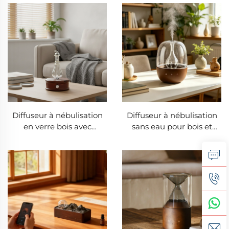
rétro, avec commande à
à bouton unique et
bouton unique,
lumière nocturne
dégageant une lumière
décorative à LED chaude
ambiante chaude
Diffuseur à nébulisation
Diffuseur à nébulisation
en verre bois avec
sans eau pour bois et
commande à bouton
verre, diffuseur d'huiles
unique et lumière
essentielles professionnel
nocturne décorative à
avec buse anti-fuite et
LED chaude
LED à 7 couleurs