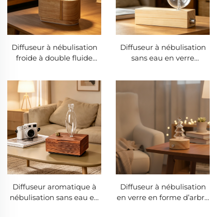
Diffuseur à nébulisation
Diffuseur à nébulisation
froide à double fluide
sans eau en verre
sans eau en bois massif
borosilicaté et bois massif
incurvé stratifié sans
naturel, avec bouton de
contact avec le plastique,
commande métallique,
diffuseur d’huiles
diffuseur d’huiles
essentielles pures en
essentielles pures à
verre borosilicaté
brume froide pour
sphérique
l’aromathérapie
Diffuseur aromatique à
Diffuseur à nébulisation
nébulisation sans eau en
en verre en forme d’arbre
verre et bois sombre
de Noël avec commande