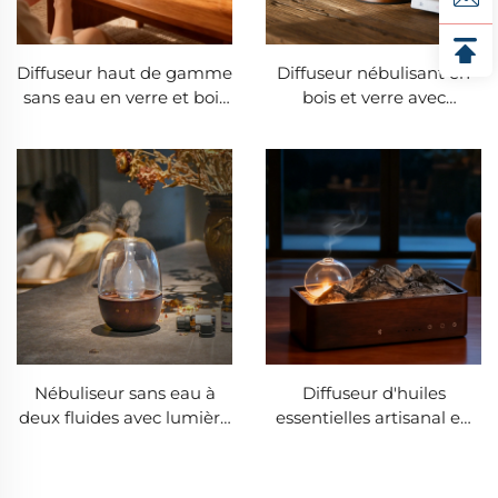
Diffuseur haut de gamme
Diffuseur nébulisant en
sans eau en verre et bois
bois et verre avec
massif avec fonction
lumières colorées, vente
Bluetooth pour la
en gros
musique
Nébuliseur sans eau à
Diffuseur d'huiles
deux fluides avec lumière
essentielles artisanal en
réglable par molette
forme d'œuf tactile avec
minuterie USB