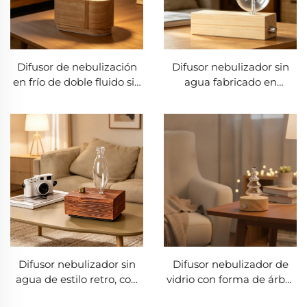
Difusor de nebulización
Difusor nebulizador sin
en frío de doble fluido sin
agua fabricado en
agua, con capas curvadas
madera maciza natural y
de madera maciza sin
vidrio de borosilicato, con
contacto con plástico,
perilla de control
difusor esférico de aroma
metálica; difusor de
para aceites esenciales
aromaterapia en frío para
puros de vidrio de
aceites esenciales puros
borosilicato
Difusor nebulizador sin
Difusor nebulizador de
agua de estilo retro, con
vidrio con forma de árbol
estructura de madera
de Navidad, control