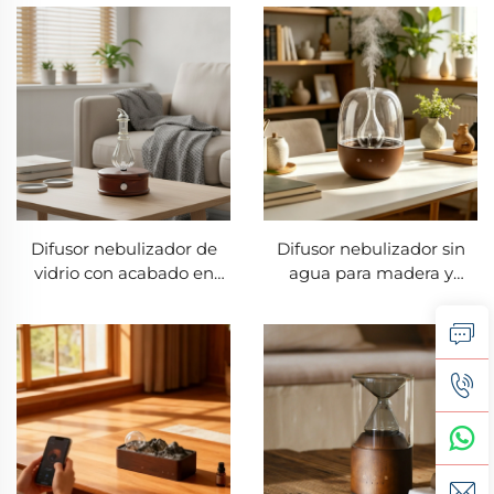
oscura y vidrio, control
mediante una sola perilla,
mediante una sola perilla;
luz nocturna decorativa
difusor aromático que
con LED cálido
emite una luz ambiental
cálida
Difusor nebulizador de
Difusor nebulizador sin
vidrio con acabado en
agua para madera y
madera, control mediante
vidrio, difusor comercial
una sola perilla, luz
de aceites esenciales con
nocturna decorativa con
boquilla antifugas y LED
LED cálido
de 7 colores