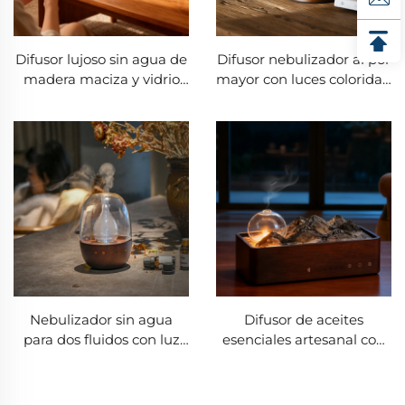
Difusor lujoso sin agua de
Difusor nebulizador al por
madera maciza y vidrio
mayor con luces coloridas,
con música Bluetooth
madera y vidrio
Nebulizador sin agua
Difusor de aceites
para dos fluidos con luz
esenciales artesanal con
regulable mediante
forma de huevo táctil y
perilla
temporizador USB