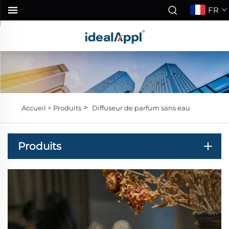
FR
>
Accueil >
Produits
Diffuseur de parfum sans eau
Produits