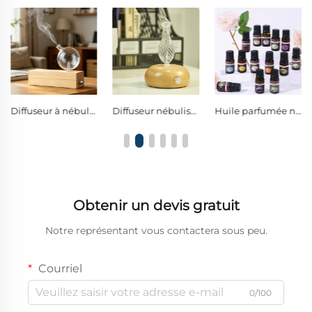
Diffuseur à nébulisation sans eau en verre borosilicaté et bois massif naturel, avec bouton de commande métallique, diffuseur d’huiles essentielles pures à brume froide pour l’aromathérapie
Diffuseur nébulisant sans eau en verre soufflé à la main et en bois massif avec commande à molette unique et veilleuse LED chaude
Huile parfumée naturelle de luxe à base de plantes, huile essentielle premium pour la décoration intérieure et une ambiance de style hôtelier
Obtenir un devis gratuit
Notre représentant vous contactera sous peu.
Courriel
0/100