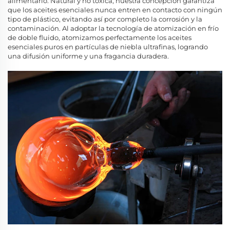
alimentario. Natural y no tóxica, nuestra concepción garantiza
que los aceites esenciales nunca entren en contacto con ningún
tipo de plástico, evitando así por completo la corrosión y la
contaminación. Al adoptar la tecnología de atomización en frío
de doble fluido, atomizamos perfectamente los aceites
esenciales puros en partículas de niebla ultrafinas, logrando
una difusión uniforme y una fragancia duradera.