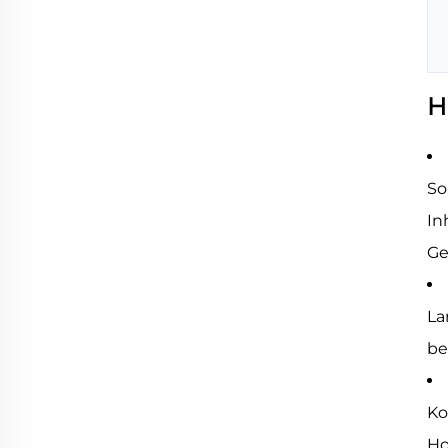
H
So
In
Ge
La
be
Ko
Ho