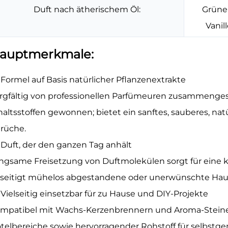
Duft nach ätherischem Öl:
Grüner
Vanil
auptmerkmale:
Formel auf Basis natürlicher Pflanzenextrakte
rgfältig von professionellen Parfümeuren zusammengest
haltsstoffen gewonnen; bietet ein sanftes, sauberes, na
rüche.
Duft, der den ganzen Tag anhält
ngsame Freisetzung von Duftmolekülen sorgt für eine
seitigt mühelos abgestandene oder unerwünschte Hau
Vielseitig einsetzbar für zu Hause und DIY-Projekte
mpatibel mit Wachs-Kerzenbrennern und Aroma-Steine
telbereiche sowie hervorragender Rohstoff für selbst