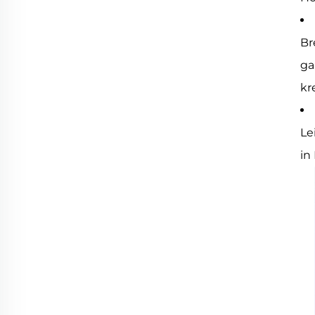
Br
ga
kr
Le
in