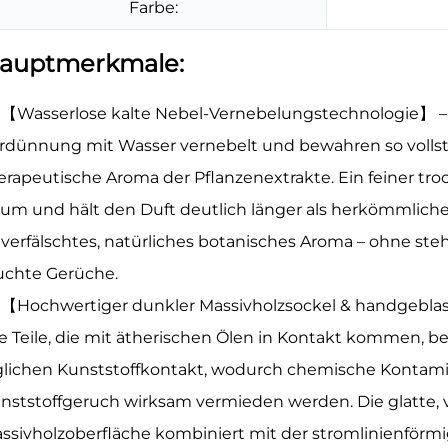
Farbe:
auptmerkmale:
【Wasserlose kalte Nebel-Vernebelungstechnologie】 – 
rdünnung mit Wasser vernebelt und bewahren so vollst
erapeutische Aroma der Pflanzenextrakte. Ein feiner tro
um und hält den Duft deutlich länger als herkömmliche Ul
verfälschtes, natürliches botanisches Aroma – ohne s
uchte Gerüche.
【Hochwertiger dunkler Massivholzsockel & handgebla
le Teile, die mit ätherischen Ölen in Kontakt kommen, 
glichen Kunststoffkontakt, wodurch chemische Konta
nststoffgeruch wirksam vermieden werden. Die glatte, v
ssivholzoberfläche kombiniert mit der stromlinienför