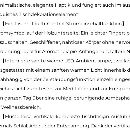
nimalistische, elegante Haptik und fungiert auch im aus
quisites Tischdekorationselement.
【Ein-Tasten-Touch-Control-Stromeinschaltfunktion】 – 
romsymbol auf der Holzunterseite: Ein leichter Fingerti
szuschalten. Geschliffener, nahtloser Körper ohne herv
dienung, ideal für Aromatherapie-Anfänger und ältere N
【Integrierte sanfte warme LED-Ambientlampe, zweifa
sgestattet mit einem sanften warmen Licht innerhalb 
abhängig von der Zerstäubungsfunktion einzeln eingesch
iches Licht zum Lesen, zur Meditation und zur Entspa
n ganzen Tag über eine ruhige, beruhigende Atmosphä
 Wellnessbereich.
【Flüsterleise, vertikale, kompakte Tischdesign-Ausführ
emals Schlaf, Arbeit oder Entspannung. Dank der verti