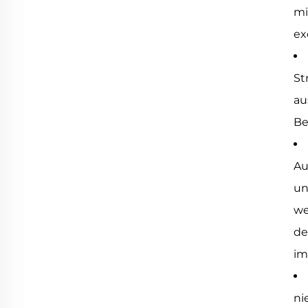
mi
ex
St
au
Be
Au
un
we
de
im
ni