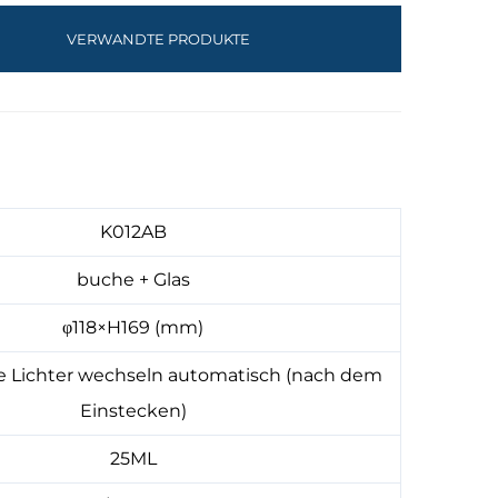
VERWANDTE PRODUKTE
K012AB
buche + Glas
φ118×H169 (mm)
e Lichter wechseln automatisch (nach dem
Einstecken)
25ML