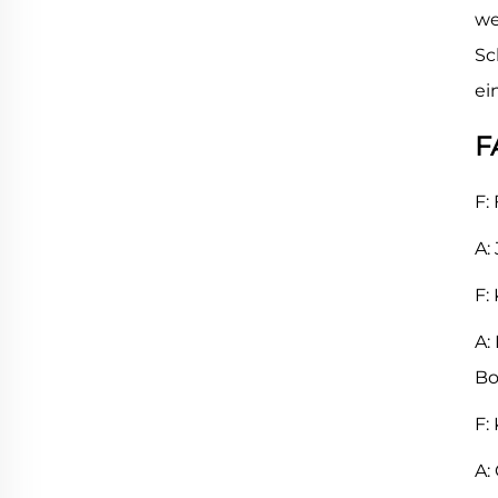
we
Sc
ei
F
F:
A:
F:
A:
Bo
F:
A: