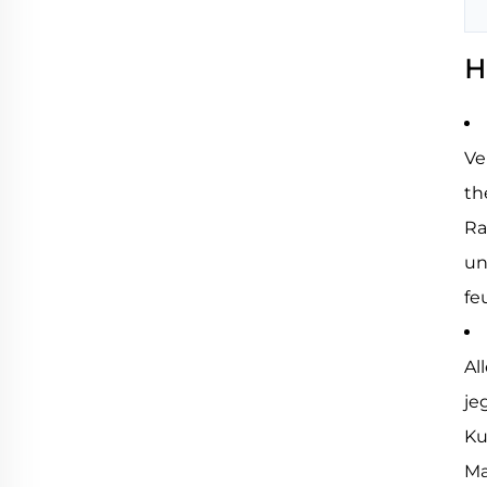
H
Ve
th
Ra
un
fe
Al
je
Ku
Ma