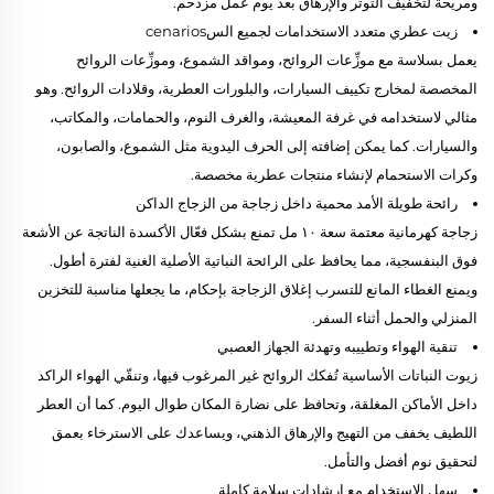
ومريحة لتخفيف التوتر والإرهاق بعد يوم عمل مزدحم.
زيت عطري متعدد الاستخدامات لجميع السcenarios
يعمل بسلاسة مع موزِّعات الروائح، ومواقد الشموع، وموزِّعات الروائح
المخصصة لمخارج تكييف السيارات، والبلورات العطرية، وقلادات الروائح. وهو
مثالي لاستخدامه في غرفة المعيشة، والغرف النوم، والحمامات، والمكاتب،
والسيارات. كما يمكن إضافته إلى الحرف اليدوية مثل الشموع، والصابون،
وكرات الاستحمام لإنشاء منتجات عطرية مخصصة.
رائحة طويلة الأمد محمية داخل زجاجة من الزجاج الداكن
زجاجة كهرمانية معتمة سعة ١٠ مل تمنع بشكل فعّال الأكسدة الناتجة عن الأشعة
فوق البنفسجية، مما يحافظ على الرائحة النباتية الأصلية الغنية لفترة أطول.
ويمنع الغطاء المانع للتسرب إغلاق الزجاجة بإحكام، ما يجعلها مناسبة للتخزين
المنزلي والحمل أثناء السفر.
تنقية الهواء وتطييبه وتهدئة الجهاز العصبي
زيوت النباتات الأساسية تُفكك الروائح غير المرغوب فيها، وتنقّي الهواء الراكد
داخل الأماكن المغلقة، وتحافظ على نضارة المكان طوال اليوم. كما أن العطر
اللطيف يخفف من التهيج والإرهاق الذهني، ويساعدك على الاسترخاء بعمق
لتحقيق نوم أفضل والتأمل.
سهل الاستخدام مع إرشادات سلامة كاملة