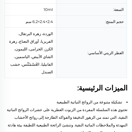
السعة:
10ml
حجم المنتج:
2.4×2.4×6.2 سم
الوردة، زهرة البرتقال،
الفريزيا، أوراق النعناع، زهرة
الكرز، الخزامى، الليمون،
العطر الزيتي الأساسي:
الشاي الأبيض، الياسمين،
الفانيليا، العُسْمَنْثُس، خشب
الصندل
الميزات الرئيسية:
تشكيلة متنوعة من الروائح النباتية الطبيعية
تحتوي هذه السلسلة المفردة من الزيوت العطرية على عشرات الروائح النباتية
النقية، التي تمتد من الزهور الدقيقة والفواكه الطازجة إلى روائح الأخشاب
المهدئة والملاحظات المائية النقية. وتنشئ الرائحة الطبيعية اللطيفة بيئة هادئة