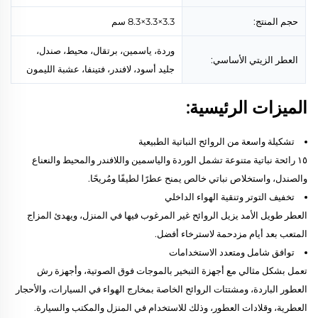
حجم المنتج:
3.3×3.3×8.3 سم
وردة، ياسمين، برتقال، محيط، صندل،
العطر الزيتي الأساسي:
جليد أسود، لافندر، فتينفا، عشبة الليمون
الميزات الرئيسية:
تشكيلة واسعة من الروائح النباتية الطبيعية
١٥ رائحة نباتية متنوعة تشمل الوردة والياسمين واللافندر والمحيط والنعناع
والصندل، واستخلاص نباتي خالص يمنح عطرًا لطيفًا ومُريحًا.
تخفيف التوتر وتنقية الهواء الداخلي
العطر طويل الأمد يزيل الروائح غير المرغوب فيها في المنزل، ويهدئ المزاج
المتعب بعد أيام مزدحمة لاسترخاء أفضل.
توافق شامل ومتعدد الاستخدامات
تعمل بشكل مثالي مع أجهزة التبخير بالموجات فوق الصوتية، وأجهزة رش
العطور الباردة، ومشتتات الروائح الخاصة بمخارج الهواء في السيارات، والأحجار
العطرية، وقلادات العطور، وذلك للاستخدام في المنزل والمكتب والسيارة.