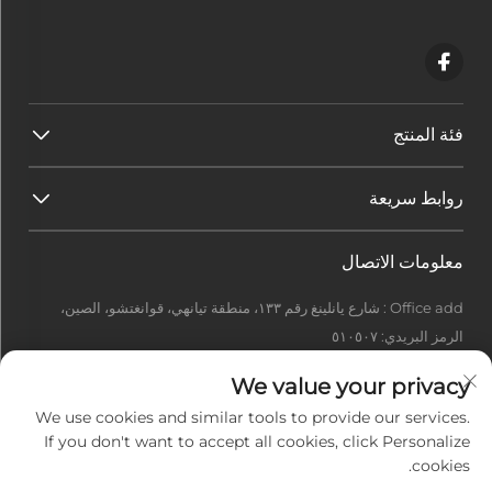
فئة المنتج
روابط سريعة
معلومات الاتصال
Office add : شارع يانلينغ رقم ١٣٣، منطقة تيانهي، قوانغتشو، الصين،
الرمز البريدي: ٥١٠٥٠٧
[email protected]
We value your privacy
+86-13922415049
We use cookies and similar tools to provide our services.
If you don't want to accept all cookies, click Personalize
cookies.
حقوق الطبع والنشر © ٢٠٢٦ شركة قوانغتشو إيدل تِك المحدودة. جميع الحقوق