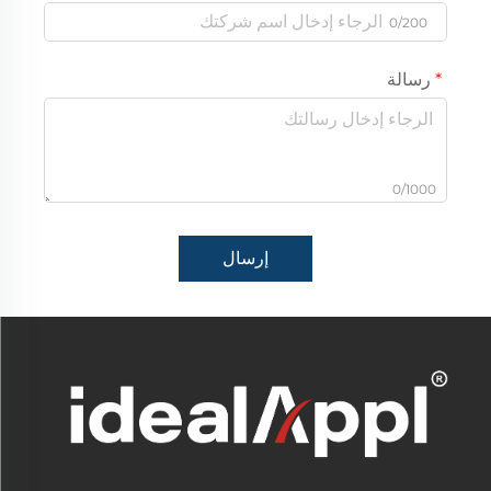
0/200
رسالة
0/1000
إرسال