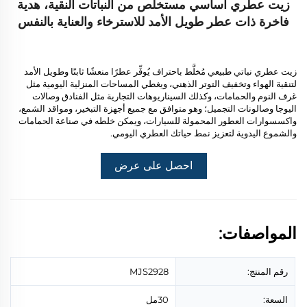
زيت عطري أساسي مستخلص من النباتات النقية، هدية
فاخرة ذات عطر طويل الأمد للاسترخاء والعناية بالنفس
زيت عطري نباتي طبيعي مُخلَّط باحتراف يُوفِّر عطرًا منعشًا ثابتًا وطويل الأمد
لتنقية الهواء وتخفيف التوتر الذهني، ويغطي المساحات المنزلية اليومية مثل
غرف النوم والحمامات، وكذلك السيناريوهات التجارية مثل الفنادق وصالات
اليوجا وصالونات التجميل؛ وهو متوافق مع جميع أجهزة التبخير، ومواقد الشمع،
واكسسوارات العطور المحمولة للسيارات، ويمكن خلطه في صناعة الحمامات
والشموع اليدوية لتعزيز نمط حياتك العطري اليومي.
احصل على عرض
أسعار
المواصفات:
رقم المنتج:
MJS2928
السعة:
30مل