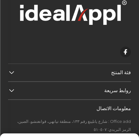
فئة المنتج
روابط سريعة
معلومات الاتصال
Office add : شارع يانلينغ رقم ١٣٣، منطقة تيانهي، قوانغتشو، الصين،
الرمز البريدي: ٥١٠٥٠٧
[email protected]