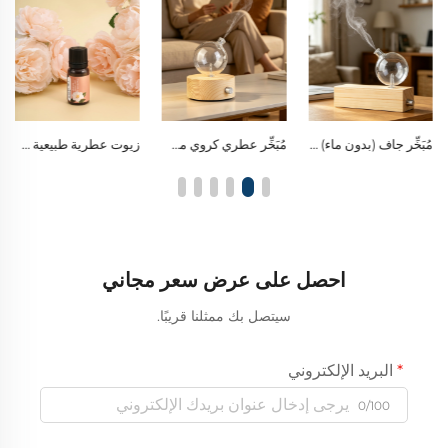
مُبَخِّر عطري كروي من الزجاج البورسيليكي يعمل بتقنية التبخير، ومزود بمفتاح تحكم واحد وإضاءة ليد دافئة تُستخدم كإضاءة زينة ليلية
زيوت عطرية طبيعية متعددة الاستخدامات للعلاج العطري المنزلي، وتنقية رائحة السيارة، وصنع الحرف اليدوية المعطَّرة ذاتيًا
زيت عطري نباتي طبيعي فاخر، وزيت عطري أساسي متميز لديكور المنزل ولخلق أجواء تشبه أجواء الفنادق
احصل على عرض سعر مجاني
سيتصل بك ممثلنا قريبًا.
البريد الإلكتروني
0/100