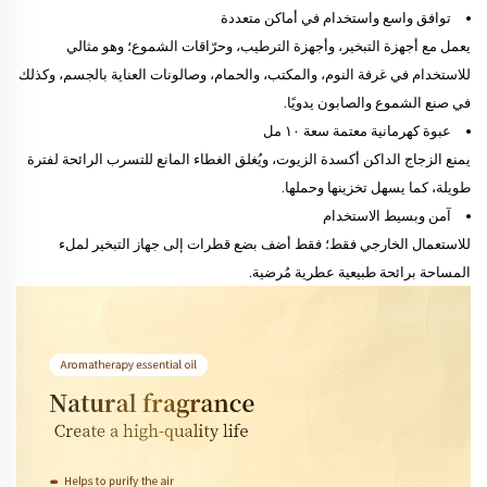
توافق واسع واستخدام في أماكن متعددة
يعمل مع أجهزة التبخير، وأجهزة الترطيب، وحرّاقات الشموع؛ وهو مثالي
للاستخدام في غرفة النوم، والمكتب، والحمام، وصالونات العناية بالجسم، وكذلك
في صنع الشموع والصابون يدويًا.
عبوة كهرمانية معتمة سعة ١٠ مل
يمنع الزجاج الداكن أكسدة الزيوت، ويُغلق الغطاء المانع للتسرب الرائحة لفترة
طويلة، كما يسهل تخزينها وحملها.
آمن وبسيط الاستخدام
للاستعمال الخارجي فقط؛ فقط أضف بضع قطرات إلى جهاز التبخير لملء
المساحة برائحة طبيعية عطرية مُرضية.