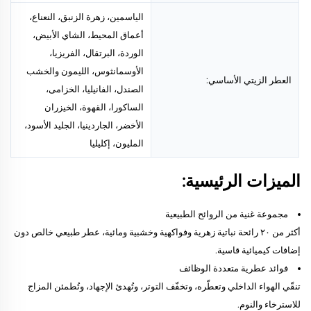
الياسمين، زهرة الزنبق، النعناع،
أعماق المحيط، الشاي الأبيض،
الوردة، البرتقال، الفريزيا،
الأوسمانثوس، الليمون والخشب
العطر الزيتي الأساسي:
الصندل، الفانيليا، الخزامى،
الساكورا، القهوة، الخيزران
الأخضر، الجاردينيا، الجليد الأسود،
المليون، إكليليا
الميزات الرئيسية:
مجموعة غنية من الروائح الطبيعية
أكثر من ٢٠ رائحة نباتية زهرية وفواكهية وخشبية ومائية، عطر طبيعي خالص دون
إضافات كيميائية قاسية.
فوائد عطرية متعددة الوظائف
تنقّي الهواء الداخلي وتعطّره، وتخفّف التوتر، وتُهدئ الإجهاد، وتُطمئن المزاج
للاسترخاء والنوم.