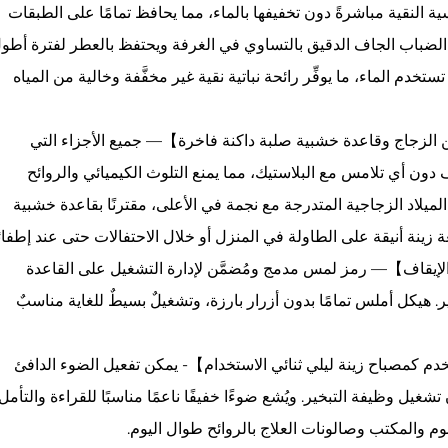
سية النقية مباشرةً دون تخفيفها بالماء، مما يحافظ تمامًا على الطبقات
ر الضباب الجاف الدقيق بالتساوي في الغرفة ويحتفظ بالعطر لفترة أطو
ستخدم الماء، ما يوفِّر رائحة نباتية نقية غير مخفَّفة وخالية من المياه
 من الزجاج وقاعدة خشبية صلبة داكنة فاخرة】— جميع الأجزاء التي
ن أي تلامس مع البلاستيك، مما يمنع التلوث الكيميائي والروائح
الميلاد الزجاجية المتدرجة مع نجمة في الأعلى، مقترنًا بقاعدة خشبية
 قطعة زينة أنيقة على الطاولة في المنزل أو خلال الاحتفالات حتى عند إطفائ
إيقاف】— رمز لمس مدمج ومُضمَّن لإدارة التشغيل على القاعدة
هيكل أملس تمامًا بدون أزرار بارزة، وتشغيلٌ بسيطٌ للغاية مناسبٌ
م دافئ مدمج، يستخدم كمصباح زينة ليلي ثنائي الاستخدام】- يمكن تفعيل الضوء الدافئ
وظيفة التبخير. ويُشع ضوءًا خفيفًا ناعمًا مناسبًا للقراءة والتأمل
لنوم والمكتب وصالونات العلاج بالروائح طوال اليوم.