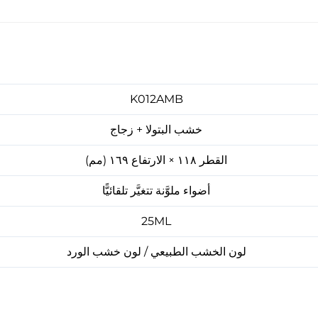
K012AMB
خشب البتولا + زجاج
القطر ١١٨ × الارتفاع ١٦٩ (مم)
أضواء ملوَّنة تتغيَّر تلقائيًّا
25ML
لون الخشب الطبيعي / لون خشب الورد