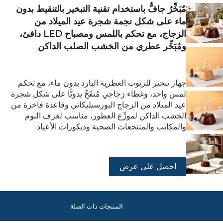
مُبَخِّرٌ جافٌّ باستخدام تقنية التبخير بالتنقيط بدون
ماء على شكل نجمة شجرة عيد الميلاد من
الزجاج، مع تحكم باللمس ومصباح LED دافئ،
ومُبَخِّر عطري من الخشب الصلب الداكن
جهاز تبخير للزيوت العطرية البارد بدون ماء، مع تحكم
لمس واحد، وغطاء زجاجي مُنفَخٌ يدويًّا على شكل شجرة
عيد الميلاد من الزجاج البورسيليكاتي وقاعدة فاخرة من
الخشب الداكن لموزِّع العطور، مناسب لغرف النوم
والمكاتب والمنتجعات الصحية وديكورات الأعياد
احصل على عرض
أسعار
المنتجات ذات الصلة