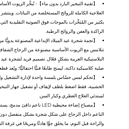
【تقنية التبخير البارد بدون ماء】- تُبخَّر الزيوت الأسا
العلاجية الكاملة للروائح المستخلصة من النباتات. وينتش
بكثير من المُبَخِّرات بالموجات فوق الصوتية التقليدية التي ت
الراكدة والعفن والروائح الرطبة.
【نجمة شجرة عيد الميلاد الإبداعية المصنوعة يدويًّا
تتلامس مع الزيوت الأساسية مصنوعة من الزجاج الشفاف دو
البلاستيكية الغريبة بشكلٍ فعّال. تصميم فريد لشجرة عيد 
صلبة كلاسيكية داكنة، ليمنح طابعًا فنيًّا احتفاليًّا؛ ويُعد
【تحكم لمس حسّاس بلمسة واحدة لإدارة التشغيل وال
الخشبية، فقط اضغط بلطف لإيقاف أو تشغيل جهاز التبخير. 
لمبتدئي العلاج العطري وكبار السن.
【مصباح إضاءة محيطية LED ناع
الناعم داخل الزجاج على شكل شجرة بشكل منفصل دون تشغيل 
والراحة قبل النوم، ما يخلق جوًّا هادئًا ومريحًا في غرفة ا